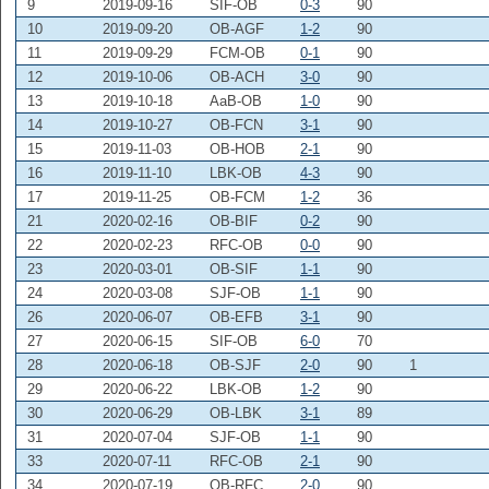
9
2019-09-16
SIF-OB
0-3
90
10
2019-09-20
OB-AGF
1-2
90
11
2019-09-29
FCM-OB
0-1
90
12
2019-10-06
OB-ACH
3-0
90
13
2019-10-18
AaB-OB
1-0
90
14
2019-10-27
OB-FCN
3-1
90
15
2019-11-03
OB-HOB
2-1
90
16
2019-11-10
LBK-OB
4-3
90
17
2019-11-25
OB-FCM
1-2
36
21
2020-02-16
OB-BIF
0-2
90
22
2020-02-23
RFC-OB
0-0
90
23
2020-03-01
OB-SIF
1-1
90
24
2020-03-08
SJF-OB
1-1
90
26
2020-06-07
OB-EFB
3-1
90
27
2020-06-15
SIF-OB
6-0
70
28
2020-06-18
OB-SJF
2-0
90
1
29
2020-06-22
LBK-OB
1-2
90
30
2020-06-29
OB-LBK
3-1
89
31
2020-07-04
SJF-OB
1-1
90
33
2020-07-11
RFC-OB
2-1
90
34
2020-07-19
OB-RFC
2-0
90