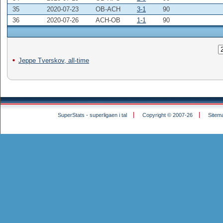
35
2020-07-23
OB-ACH
3-1
90
36
2020-07-26
ACH-OB
1-1
90
Jeppe Tverskov, all-time
SuperStats - superligaen i tal
Copyright © 2007-26
Sitem