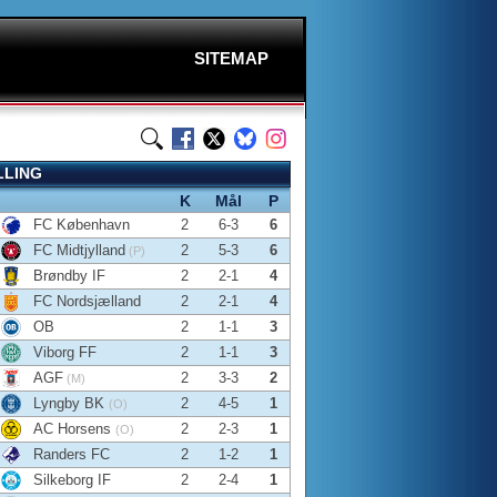
SITEMAP
LLING
K
Mål
P
FC København
2
6-3
6
FC Midtjylland
2
5-3
6
(P)
Brøndby IF
2
2-1
4
FC Nordsjælland
2
2-1
4
OB
2
1-1
3
Viborg FF
2
1-1
3
AGF
2
3-3
2
(M)
Lyngby BK
2
4-5
1
(O)
AC Horsens
2
2-3
1
(O)
Randers FC
2
1-2
1
Silkeborg IF
2
2-4
1