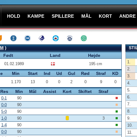
HOLD
KAMPE
SPILLERE
MÅL
KORT
ANDRE
CM
)
STI
Født
Land
Højde
1.
01.02.1989
195 cm
2.
pe
Min
Start
Ind
Ud
Gul
Rød
Straf
KD
3.
1.170
13
0
0
2
0
9
0
4.
5.
Res
Min
Mål
Assist
Kort
Skiftet
Straf
6.
0-1
90
7.
0-0
90
8.
5-0
90
1-0
90
3
9.
1-4
90
10.
0-0
90
11.