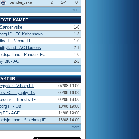
Sønderjyske
2
2-4
0
mere
NESTE KAMPE
 Sønderjyske
1-0
borg IF - FC København
1-3
by IF - Viborg FF
1-0
dtjylland - AC Horsens
2-1
rdsjælland - Randers FC
1-0
by BK - AGF
2-2
TAKTER
rjyske - Viborg FF
07/08 19:00
ers FC - Lyngby BK
09/08 16:00
rsens - Brøndby IF
09/08 18:00
borg IF - OB
10/08 19:00
g FF - AGF
14/08 19:00
rdsjælland - Silkeborg IF
16/08 14:00
mere