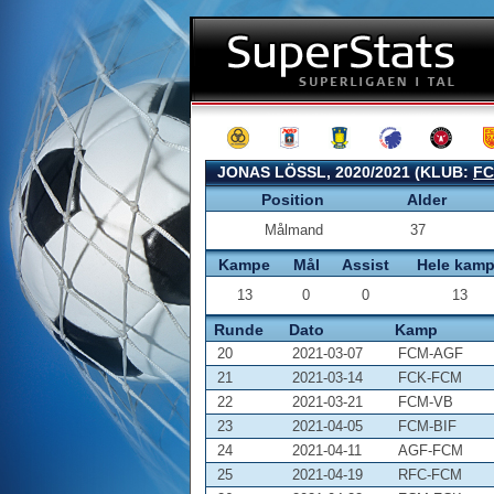
JONAS LÖSSL, 2020/2021 (KLUB:
F
Position
Alder
Målmand
37
Kampe
Mål
Assist
Hele kam
13
0
0
13
Runde
Dato
Kamp
20
2021-03-07
FCM-AGF
21
2021-03-14
FCK-FCM
22
2021-03-21
FCM-VB
23
2021-04-05
FCM-BIF
24
2021-04-11
AGF-FCM
25
2021-04-19
RFC-FCM