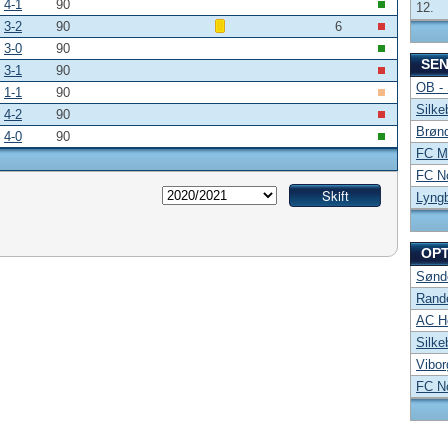
4-1
90
12.
3-2
90
6
3-0
90
SE
3-1
90
OB -
1-1
90
Silke
4-2
90
Brønd
4-0
90
FC Mi
FC No
Lyng
OP
Sønde
Rand
AC Ho
Silke
Vibor
FC No