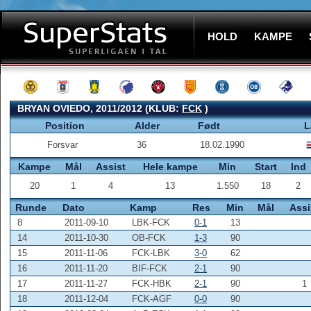
HOLD
KAMPE
BRYAN OVIEDO, 2011/2012 (KLUB:
FCK
)
Position
Alder
Født
L
Forsvar
36
18.02.1990
Kampe
Mål
Assist
Hele kampe
Min
Start
Ind
20
1
4
13
1.550
18
2
Runde
Dato
Kamp
Res
Min
Mål
Assi
8
2011-09-10
LBK-FCK
0-1
13
14
2011-10-30
OB-FCK
1-3
90
15
2011-11-06
FCK-LBK
3-0
62
16
2011-11-20
BIF-FCK
2-1
90
17
2011-11-27
FCK-HBK
2-1
90
1
18
2011-12-04
FCK-AGF
0-0
90