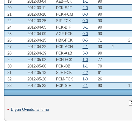
19
2012-03-04
AaB-FCK
1-1
90
20
2012-03-11
FCK-SJF
2-0
90
21
2012-03-18
FCK-FCM
0-0
90
22
2012-03-25
SIF-FCK
0-0
90
24
2012-04-05
FCK-BIF
3-1
90
25
2012-04-09
AGF-FCK
0-0
90
26
2012-04-15
HBK-FCK
0-5
71
2
27
2012-04-22
FCK-ACH
2-1
90
1
28
2012-04-29
FCK-AaB
3-0
90
29
2012-05-02
FCN-FCK
1-0
77
30
2012-05-06
FCK-OB
1-1
70
31
2012-05-13
SJF-FCK
2-2
61
32
2012-05-20
FCM-FCK
1-0
26
33
2012-05-23
FCK-SIF
2-1
90
1
Bryan Oviedo, all-time