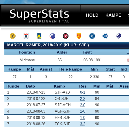
HOLD
KAMPE
MARCEL RØMER, 2018/2019 (KLUB:
SJF
)
Position
Alder
Født
L
Midtbane
35
08.08.1991
Kampe
Mål
Assist
Hele kampe
Min
Start
Ind
27
1
3
22
2.330
27
0
Runde
Dato
Kamp
Res
Min
Mål
Assi
1
2018-07-13
SJF-AaB
0-1
90
2
2018-07-22
OB-SJF
2-2
84
3
2018-07-27
SJF-ACH
2-0
90
4
2018-08-03
AGF-SJF
1-0
90
5
2018-08-13
EFB-SJF
1-0
90
7
2018-08-26
FCK-SJF
3-2
90