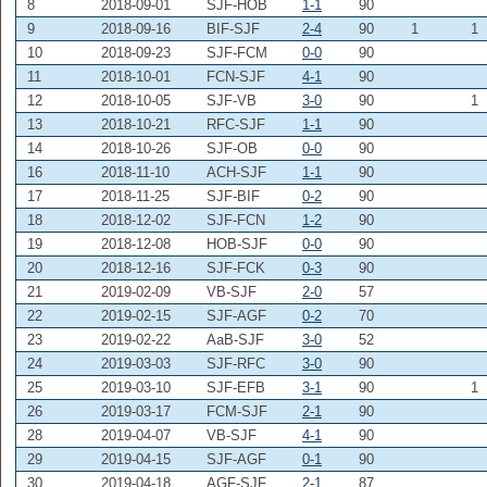
8
2018-09-01
SJF-HOB
1-1
90
9
2018-09-16
BIF-SJF
2-4
90
1
1
10
2018-09-23
SJF-FCM
0-0
90
11
2018-10-01
FCN-SJF
4-1
90
12
2018-10-05
SJF-VB
3-0
90
1
13
2018-10-21
RFC-SJF
1-1
90
14
2018-10-26
SJF-OB
0-0
90
16
2018-11-10
ACH-SJF
1-1
90
17
2018-11-25
SJF-BIF
0-2
90
18
2018-12-02
SJF-FCN
1-2
90
19
2018-12-08
HOB-SJF
0-0
90
20
2018-12-16
SJF-FCK
0-3
90
21
2019-02-09
VB-SJF
2-0
57
22
2019-02-15
SJF-AGF
0-2
70
23
2019-02-22
AaB-SJF
3-0
52
24
2019-03-03
SJF-RFC
3-0
90
25
2019-03-10
SJF-EFB
3-1
90
1
26
2019-03-17
FCM-SJF
2-1
90
28
2019-04-07
VB-SJF
4-1
90
29
2019-04-15
SJF-AGF
0-1
90
30
2019-04-18
AGF-SJF
2-1
87