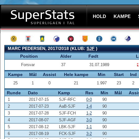
HOLD
KAMPE
MARC PEDERSEN, 2017/2018 (KLUB:
SJF
)
Position
Alder
Født
L
Forsvar
37
31.07.1989
Kampe
Mål
Assist
Hele kampe
Min
Start
Ind
25
1
0
21
1.997
23
2
Runde
Dato
Kamp
Res
Min
Mål
Assi
1
2017-07-15
SJF-RFC
0-0
90
2
2017-07-23
AaB-SJF
1-4
90
3
2017-07-28
SJF-FCH
1-2
90
4
2017-08-07
SJF-AGF
3-0
90
5
2017-08-12
LBK-SJF
1-1
90
6
2017-08-19
FCK-SJF
3-2
90