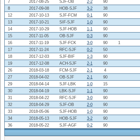
7
2017-08-25
SJF-OB
2-2
90
8
2017-09-08
HOB-SJF
3-2
38
12
2017-10-13
SJF-FCM
0-1
90
13
2017-10-21
SIF-SJF
1-0
90
14
2017-10-29
SJF-HOB
1-1
90
15
2017-11-05
OB-SJF
0-3
90
16
2017-11-19
SJF-FCK
3-0
90
1
17
2017-11-24
RFC-SJF
0-2
50
18
2017-12-03
SJF-BIF
1-3
90
19
2017-12-08
ACH-SJF
2-1
90
26
2018-03-18
FCM-SJF
2-1
4
27
2018-04-02
OB-SJF
2-1
90
29
2018-04-14
SJF-LBK
1-0
15
30
2018-04-19
LBK-SJF
1-1
90
31
2018-04-22
RFC-SJF
3-0
90
32
2018-04-29
SJF-OB
2-0
90
33
2018-05-06
SJF-HOB
1-0
90
34
2018-05-13
HOB-SJF
3-2
90
36
2018-05-22
SJF-AGF
0-2
90