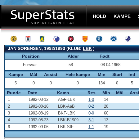
HOLD
KAMPE
JAN SØRENSEN, 1992/1993 (KLUB:
LBK
)
Position
Alder
Født
Forsvar
58
08.04.1968
Kampe
Mål
Assist
Hele kampe
Min
Start
Ind
5
0
0
0
134
0
5
Runde
Dato
Kamp
Res
Min
Mål
Assi
1
1992-08-12
AGF-LBK
1-0
14
2
1992-08-16
LBK-AaB
0-2
28
3
1992-08-19
BKF-LBK
0-0
60
4
1992-08-23
LBK-B1909
3-1
13
6
1992-09-06
LBK-SIF
1-1
19