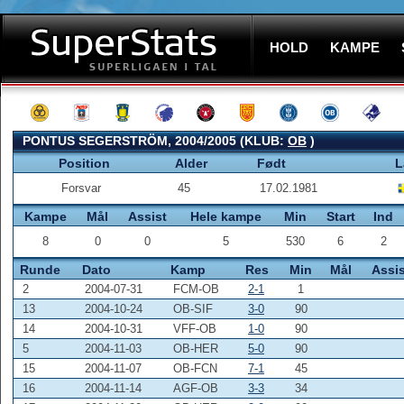
HOLD
KAMPE
PONTUS SEGERSTRÖM, 2004/2005 (KLUB:
OB
)
Position
Alder
Født
L
Forsvar
45
17.02.1981
Kampe
Mål
Assist
Hele kampe
Min
Start
Ind
8
0
0
5
530
6
2
Runde
Dato
Kamp
Res
Min
Mål
Assis
2
2004-07-31
FCM-OB
2-1
1
13
2004-10-24
OB-SIF
3-0
90
14
2004-10-31
VFF-OB
1-0
90
5
2004-11-03
OB-HER
5-0
90
15
2004-11-07
OB-FCN
7-1
45
16
2004-11-14
AGF-OB
3-3
34