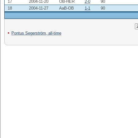
17
2004-11-20
OB-HER
2-0
90
18
2004-11-27
AaB-OB
1-1
90
Pontus Segerström, all-time