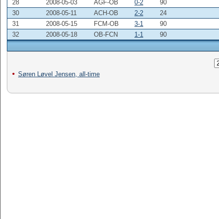
28
2008-05-03
AGF-OB
0-2
90
30
2008-05-11
ACH-OB
2-2
24
31
2008-05-15
FCM-OB
3-1
90
32
2008-05-18
OB-FCN
1-1
90
Søren Løvel Jensen, all-time