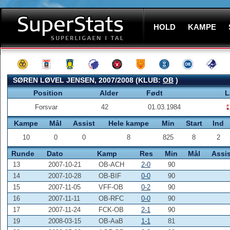
HOLD
KAMPE
SØREN LØVEL JENSEN, 2007/2008 (KLUB:
OB
)
Position
Alder
Født
L
Forsvar
42
01.03.1984
Kampe
Mål
Assist
Hele kampe
Min
Start
Ind
10
0
0
8
825
8
2
Runde
Dato
Kamp
Res
Min
Mål
Assis
13
2007-10-21
OB-ACH
2-0
90
14
2007-10-28
OB-BIF
0-0
90
15
2007-11-05
VFF-OB
0-2
90
16
2007-11-11
OB-RFC
0-0
90
17
2007-11-24
FCK-OB
2-1
90
19
2008-03-15
OB-AaB
1-1
81