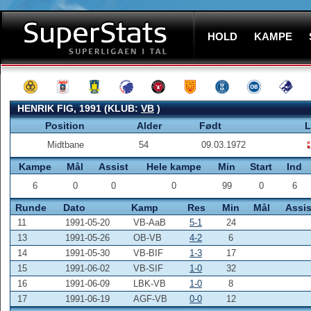
HOLD
KAMPE
HENRIK FIG, 1991 (KLUB:
VB
)
Position
Alder
Født
L
Midtbane
54
09.03.1972
Kampe
Mål
Assist
Hele kampe
Min
Start
Ind
6
0
0
0
99
0
6
Runde
Dato
Kamp
Res
Min
Mål
Assis
11
1991-05-20
VB-AaB
5-1
24
13
1991-05-26
OB-VB
4-2
6
14
1991-05-30
VB-BIF
1-3
17
15
1991-06-02
VB-SIF
1-0
32
16
1991-06-09
LBK-VB
1-0
8
17
1991-06-19
AGF-VB
0-0
12