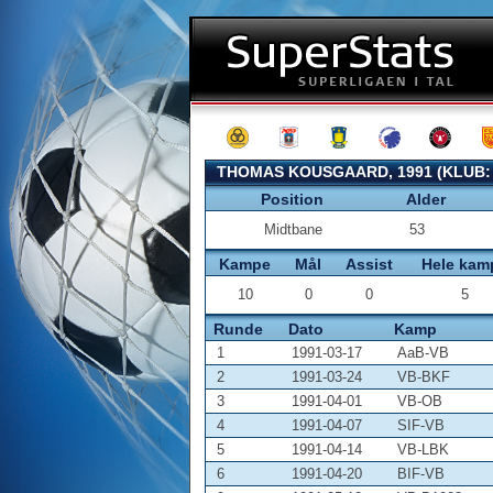
THOMAS KOUSGAARD, 1991 (KLUB
Position
Alder
Midtbane
53
Kampe
Mål
Assist
Hele kam
10
0
0
5
Runde
Dato
Kamp
1
1991-03-17
AaB-VB
2
1991-03-24
VB-BKF
3
1991-04-01
VB-OB
4
1991-04-07
SIF-VB
5
1991-04-14
VB-LBK
6
1991-04-20
BIF-VB