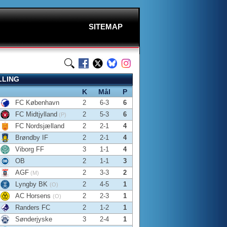
SITEMAP
LLING
K
Mål
P
FC København
2
6-3
6
FC Midtjylland
2
5-3
6
(P)
FC Nordsjælland
2
2-1
4
Brøndby IF
2
2-1
4
Viborg FF
3
1-1
4
OB
2
1-1
3
AGF
2
3-3
2
(M)
Lyngby BK
2
4-5
1
(O)
AC Horsens
2
2-3
1
(O)
Randers FC
2
1-2
1
Sønderjyske
3
2-4
1