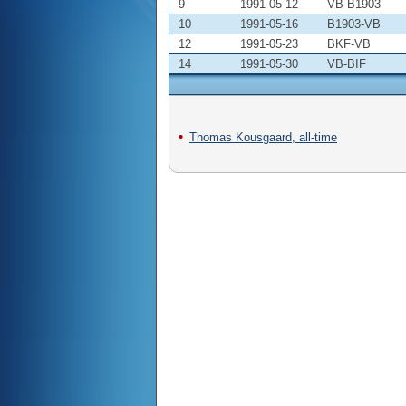
9
1991-05-12
VB-B1903
10
1991-05-16
B1903-VB
12
1991-05-23
BKF-VB
14
1991-05-30
VB-BIF
Thomas Kousgaard, all-time