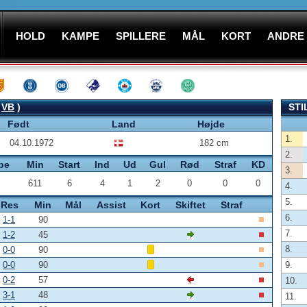
HOLD
KAMPE
SPILLERE
MÅL
KORT
ANDRE
:
VB
)
STI
Født
Land
Højde
1.
04.10.1972
182 cm
2.
pe
Min
Start
Ind
Ud
Gul
Rød
Straf
KD
3.
611
6
4
1
2
0
0
0
4.
5.
Res
Min
Mål
Assist
Kort
Skiftet
Straf
6.
1-1
90
7.
1-2
45
8.
0-0
90
0-0
90
9.
0-2
57
10.
3-1
48
11.