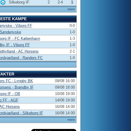
Silkeborg IF
2
2-4
1
mere
NESTE KAMPE
rjyske - Viborg FF
0-0
 Sønderjyske
1-0
borg IF - FC København
1-3
by IF - Viborg FF
1-0
dtjylland - AC Horsens
2-1
rdsjælland - Randers FC
1-0
TAKTER
ers FC - Lyngby BK
09/08 16:00
rsens - Brøndby IF
09/08 18:00
borg IF - OB
10/08 19:00
g FF - AGF
14/08 19:00
 AC Horsens
16/08 14:00
rdsjælland - Silkeborg IF
16/08 14:00
mere