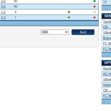
1-0
90
12.
3-0
90
1-1
4
SE
1-3
7
Sønde
OB -
Silke
Brønd
FC Mi
FC No
OP
Rand
AC Ho
Silke
Vibor
OB -
FC No