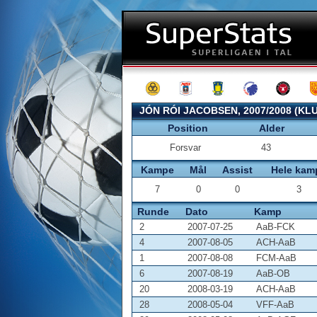
JÓN RÓI JACOBSEN, 2007/2008 (KL
Position
Alder
Forsvar
43
Kampe
Mål
Assist
Hele kam
7
0
0
3
Runde
Dato
Kamp
2
2007-07-25
AaB-FCK
4
2007-08-05
ACH-AaB
1
2007-08-08
FCM-AaB
6
2007-08-19
AaB-OB
20
2008-03-19
ACH-AaB
28
2008-05-04
VFF-AaB