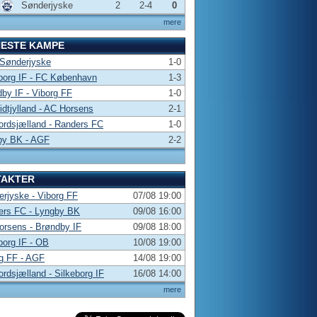
Sønderjyske
2
2-4
0
mere
NESTE KAMPE
 Sønderjyske
1-0
borg IF - FC København
1-3
by IF - Viborg FF
1-0
dtjylland - AC Horsens
2-1
rdsjælland - Randers FC
1-0
by BK - AGF
2-2
TAKTER
rjyske - Viborg FF
07/08 19:00
ers FC - Lyngby BK
09/08 16:00
rsens - Brøndby IF
09/08 18:00
borg IF - OB
10/08 19:00
g FF - AGF
14/08 19:00
rdsjælland - Silkeborg IF
16/08 14:00
mere