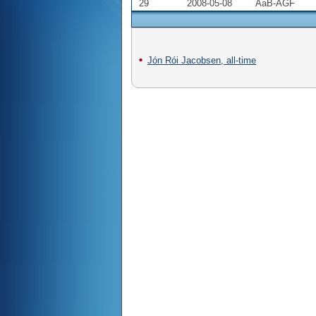
29
2008-05-08
AaB-AGF
Jón Rói Jacobsen, all-time