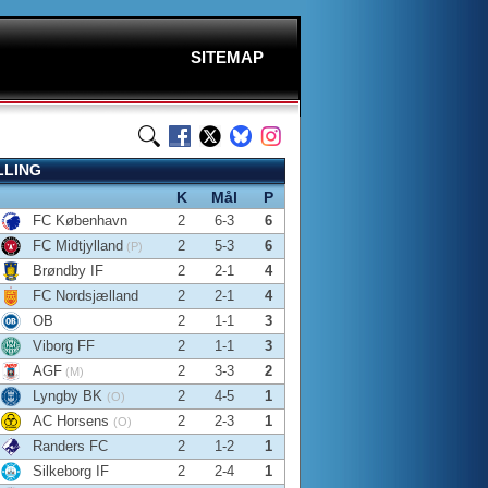
SITEMAP
LLING
K
Mål
P
FC København
2
6-3
6
FC Midtjylland
2
5-3
6
(P)
Brøndby IF
2
2-1
4
FC Nordsjælland
2
2-1
4
OB
2
1-1
3
Viborg FF
2
1-1
3
AGF
2
3-3
2
(M)
Lyngby BK
2
4-5
1
(O)
AC Horsens
2
2-3
1
(O)
Randers FC
2
1-2
1
Silkeborg IF
2
2-4
1