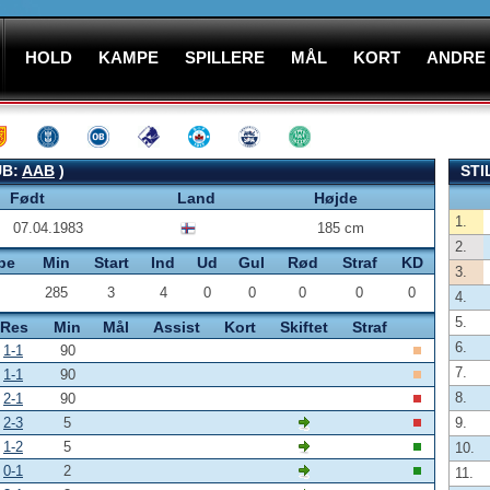
HOLD
KAMPE
SPILLERE
MÅL
KORT
ANDRE
UB:
AAB
)
STI
Født
Land
Højde
1.
07.04.1983
185 cm
2.
pe
Min
Start
Ind
Ud
Gul
Rød
Straf
KD
3.
285
3
4
0
0
0
0
0
4.
5.
Res
Min
Mål
Assist
Kort
Skiftet
Straf
6.
1-1
90
7.
1-1
90
8.
2-1
90
2-3
5
9.
1-2
5
10.
0-1
2
11.