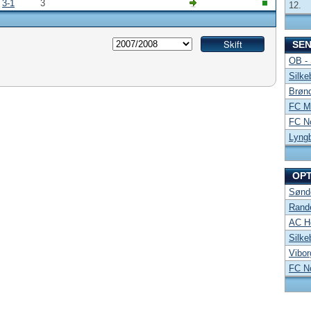
3-1
3
12.
SE
OB -
Silke
Brønd
FC Mi
FC No
Lyng
OP
Sønde
Rand
AC Ho
Silke
Vibor
FC No