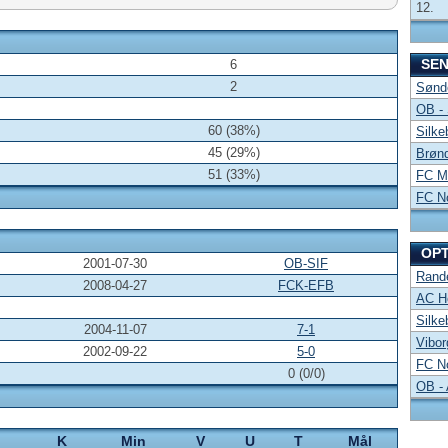
12.
SE
6
2
Sønde
OB -
60 (38%)
Silke
45 (29%)
Brønd
51 (33%)
FC Mi
FC No
OP
2001-07-30
OB-SIF
Rand
2008-04-27
FCK-EFB
AC Ho
Silke
2004-11-07
7-1
Vibor
2002-09-22
5-0
FC No
0 (0/0)
OB -
K
Min
V
U
T
Mål