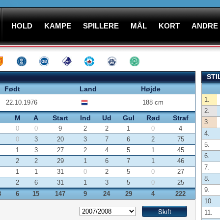
HOLD
KAMPE
SPILLERE
MÅL
KORT
ANDRE
STI
Født
Land
Højde
1.
22.10.1976
188 cm
2.
M
A
Start
Ind
Ud
Gul
Rød
Straf
3.
0
0
9
2
2
1
0
4
4.
0
3
20
3
7
6
2
75
5.
1
3
27
2
4
5
1
45
6.
2
2
29
1
6
7
1
46
7.
1
1
31
0
2
5
0
27
8.
2
6
31
1
3
5
0
25
9.
8
6
15
147
9
24
29
4
222
10.
11.