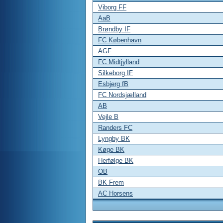
Viborg FF
AaB
Brøndby IF
FC København
AGF
FC Midtjylland
Silkeborg IF
Esbjerg fB
FC Nordsjælland
AB
Vejle B
Randers FC
Lyngby BK
Køge BK
Herfølge BK
OB
BK Frem
AC Horsens