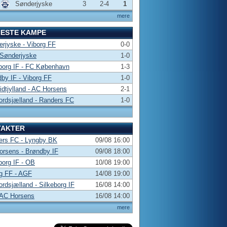
Sønderjyske
3
2-4
1
mere
NESTE KAMPE
rjyske - Viborg FF
0-0
 Sønderjyske
1-0
borg IF - FC København
1-3
by IF - Viborg FF
1-0
dtjylland - AC Horsens
2-1
rdsjælland - Randers FC
1-0
TAKTER
ers FC - Lyngby BK
09/08 16:00
rsens - Brøndby IF
09/08 18:00
borg IF - OB
10/08 19:00
g FF - AGF
14/08 19:00
rdsjælland - Silkeborg IF
16/08 14:00
 AC Horsens
16/08 14:00
mere