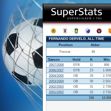
FERNANDO DERVELD, ALL-TIME
Position
Alder
Forsvar
49
Sæson
Hold
K
Min
2007/2008
EFB
11
806
2006/2007
EFB
23
1.668
2004/2005
OB
29
2.378
2003/2004
OB
30
2.501
2002/2003
OB
31
2.739
2001/2002
OB
32
2.716
156
12.80