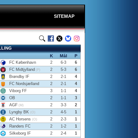
SITEMAP
LLING
K
Mål
P
FC København
2
6-3
6
FC Midtjylland
2
5-3
6
(P)
Brøndby IF
2
2-1
4
FC Nordsjælland
2
2-1
4
Viborg FF
3
1-1
4
OB
2
1-1
3
AGF
2
3-3
2
(M)
Lyngby BK
2
4-5
1
(O)
AC Horsens
2
2-3
1
(O)
Randers FC
2
1-2
1
Silkeborg IF
2
2-4
1