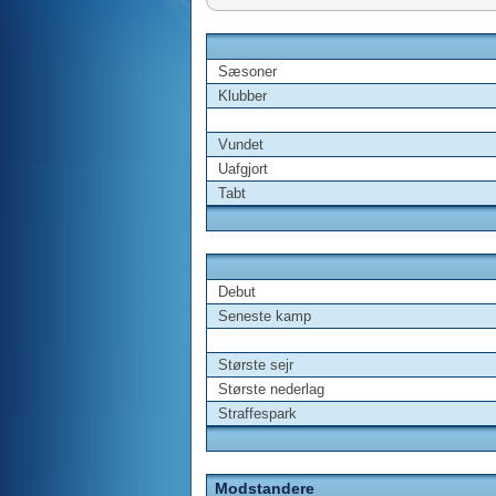
Sæsoner
Klubber
Vundet
Uafgjort
Tabt
Debut
Seneste kamp
Største sejr
Største nederlag
Straffespark
Modstandere