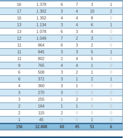
16
1.378
6
7
3
1
17
1.302
3
4
10
2
16
1.302
4
4
8
0
13
1.134
3
4
6
1
13
1.078
6
3
4
0
12
1.049
7
2
3
0
11
964
6
3
2
0
11
945
3
3
5
1
11
802
2
4
5
0
9
765
4
4
1
0
6
508
3
2
1
0
6
372
3
1
2
1
4
360
3
1
0
0
3
270
3
0
0
0
3
255
1
2
0
0
2
164
1
1
0
0
2
115
2
0
0
0
1
45
0
0
1
0
156
12.808
60
45
51
6