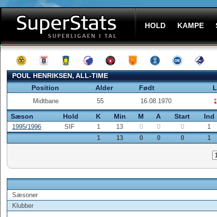
HOLD
KAMPE
POUL HENRIKSEN, ALL-TIME
Position
Alder
Født
L
Midtbane
55
16.08.1970
Sæson
Hold
K
Min
M
A
Start
Ind
1995/1996
SIF
1
13
0
0
0
1
1
13
0
0
0
1
Sæsoner
Klubber