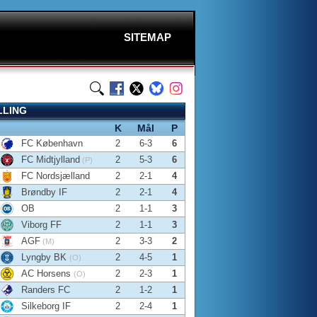
SITEMAP
LLING
K
Mål
P
FC København
2
6-3
6
FC Midtjylland
2
5-3
6
(P)
FC Nordsjælland
2
2-1
4
Brøndby IF
2
2-1
4
OB
2
1-1
3
Viborg FF
2
1-1
3
AGF
2
3-3
2
(M)
Lyngby BK
2
4-5
1
(O)
AC Horsens
2
2-3
1
(O)
Randers FC
2
1-2
1
Silkeborg IF
2
2-4
1