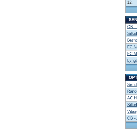
12.
SE
OB -
Silke
Brønd
FC No
FC Mi
Lyng
OP
Sønde
Rand
AC Ho
Silke
Vibor
OB -