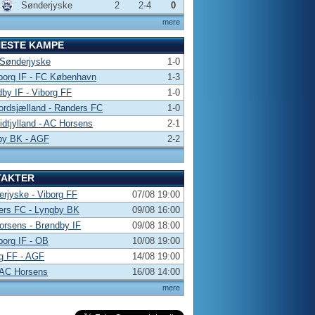
Sønderjyske
2
2-4
0
mere
NESTE KAMPE
 Sønderjyske
1-0
borg IF - FC København
1-3
by IF - Viborg FF
1-0
rdsjælland - Randers FC
1-0
dtjylland - AC Horsens
2-1
by BK - AGF
2-2
TAKTER
rjyske - Viborg FF
07/08 19:00
ers FC - Lyngby BK
09/08 16:00
rsens - Brøndby IF
09/08 18:00
borg IF - OB
10/08 19:00
g FF - AGF
14/08 19:00
 AC Horsens
16/08 14:00
mere