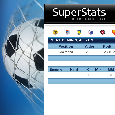
MERT DEMIRCI, ALL-TIME
Position
Alder
Født
Målmand
22
23.10.
Sæson
Hold
K
Min
Mål
0
0
0