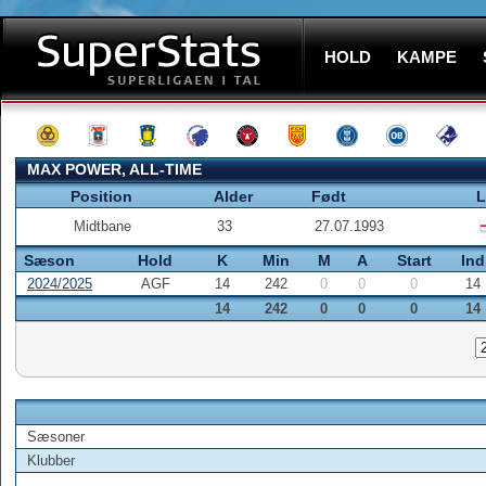
HOLD
KAMPE
MAX POWER, ALL-TIME
Position
Alder
Født
L
Midtbane
33
27.07.1993
Sæson
Hold
K
Min
M
A
Start
Ind
2024/2025
AGF
14
242
0
0
0
14
14
242
0
0
0
14
Sæsoner
Klubber