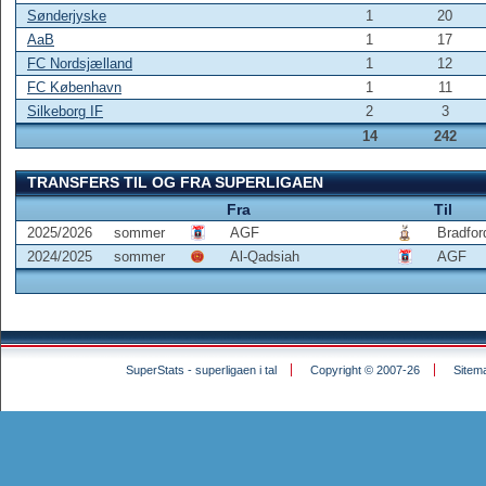
Sønderjyske
1
20
AaB
1
17
FC Nordsjælland
1
12
FC København
1
11
Silkeborg IF
2
3
14
242
TRANSFERS TIL OG FRA SUPERLIGAEN
Fra
Til
2025/2026
sommer
AGF
Bradfor
2024/2025
sommer
Al-Qadsiah
AGF
SuperStats - superligaen i tal
Copyright © 2007-26
Sitem