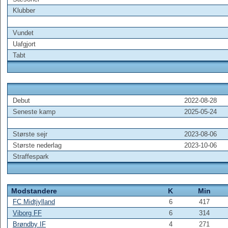
Klubber
Vundet
Uafgjort
Tabt
Debut
2022-08-28
Seneste kamp
2025-05-24
Største sejr
2023-08-06
Største nederlag
2023-10-06
Straffespark
Modstandere
K
Min
FC Midtjylland
6
417
Viborg FF
6
314
Brøndby IF
4
271