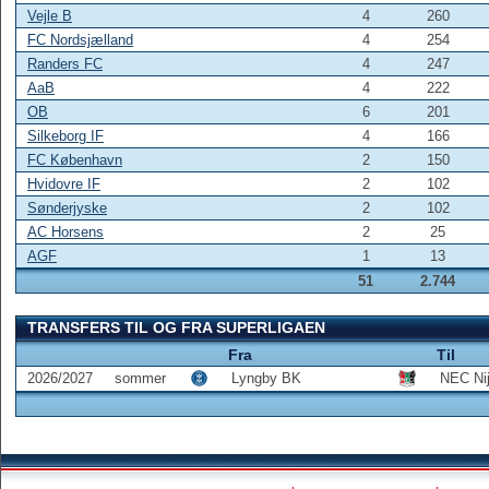
Vejle B
4
260
FC Nordsjælland
4
254
Randers FC
4
247
AaB
4
222
OB
6
201
Silkeborg IF
4
166
FC København
2
150
Hvidovre IF
2
102
Sønderjyske
2
102
AC Horsens
2
25
AGF
1
13
51
2.744
TRANSFERS TIL OG FRA SUPERLIGAEN
Fra
Til
2026/2027
sommer
Lyngby BK
NEC Ni