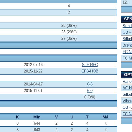
12.
4
2
SE
28 (36%)
Sønde
23 (29%)
OB -
27 (35%)
Silke
Brønd
FC No
FC Mi
2012-07-14
SJF-RFC
2015-11-22
EFB-HOB
OP
Rand
2014-04-17
0-3
AC Ho
2015-11-01
6-0
Silke
0 (0/0)
Vibor
OB -
FC No
K
Min
V
U
T
Mål
8
644
2
2
4
0
8
643
2
2
4
0