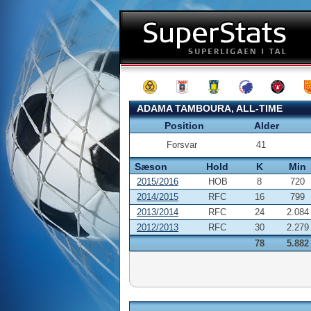
ADAMA TAMBOURA, ALL-TIME
Position
Alder
Forsvar
41
Sæson
Hold
K
Min
2015/2016
HOB
8
720
2014/2015
RFC
16
799
2013/2014
RFC
24
2.084
2012/2013
RFC
30
2.279
78
5.882