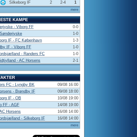
Silkeborg IF
2
2-4
1
mere
NESTE KAMPE
rjyske - Viborg FF
0-0
 Sønderjyske
1-0
borg IF - FC København
1-3
by IF - Viborg FF
1-0
rdsjælland - Randers FC
1-0
dtjylland - AC Horsens
2-1
TAKTER
ers FC - Lyngby BK
09/08 16:00
rsens - Brøndby IF
09/08 18:00
borg IF - OB
10/08 19:00
g FF - AGF
14/08 19:00
 AC Horsens
16/08 14:00
rdsjælland - Silkeborg IF
16/08 14:00
mere