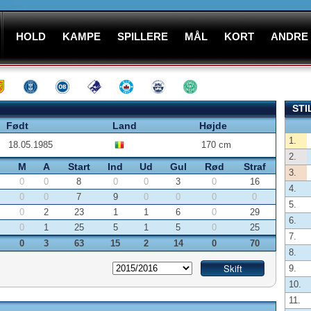
HOLD
KAMPE
SPILLERE
MÅL
KORT
ANDRE
STI
Født
Land
Højde
1.
18.05.1985
170 cm
2.
M
A
Start
Ind
Ud
Gul
Rød
Straf
3.
0
0
8
0
0
3
0
16
4.
0
0
7
9
0
0
0
0
5.
0
2
23
1
1
6
0
29
6.
0
1
25
5
1
5
0
25
7.
0
3
63
15
2
14
0
70
8.
9.
10.
11.