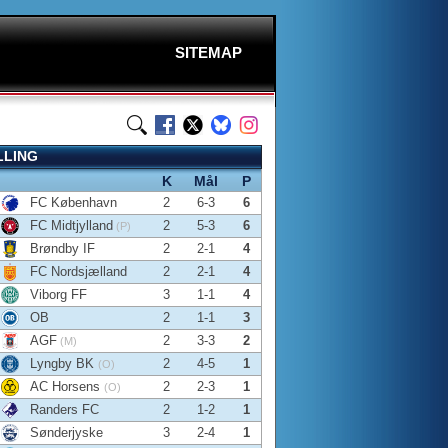
SITEMAP
LLING
K
Mål
P
FC København
2
6-3
6
FC Midtjylland
2
5-3
6
(P)
Brøndby IF
2
2-1
4
FC Nordsjælland
2
2-1
4
Viborg FF
3
1-1
4
OB
2
1-1
3
AGF
2
3-3
2
(M)
Lyngby BK
2
4-5
1
(O)
AC Horsens
2
2-3
1
(O)
Randers FC
2
1-2
1
Sønderjyske
3
2-4
1