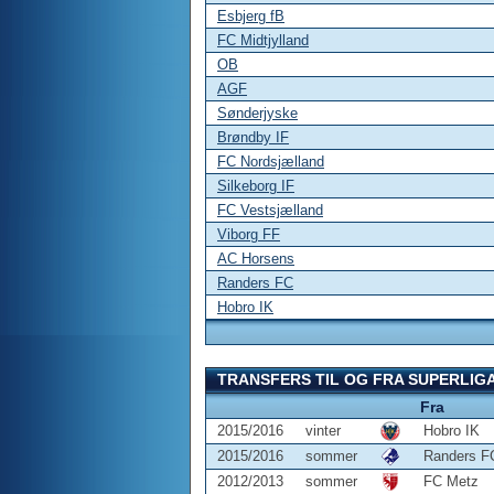
Esbjerg fB
FC Midtjylland
OB
AGF
Sønderjyske
Brøndby IF
FC Nordsjælland
Silkeborg IF
FC Vestsjælland
Viborg FF
AC Horsens
Randers FC
Hobro IK
TRANSFERS TIL OG FRA SUPERLIG
Fra
2015/2016
vinter
Hobro IK
2015/2016
sommer
Randers F
2012/2013
sommer
FC Metz