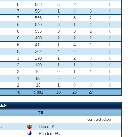
8
568
5
2
1
0
7
564
1
0
6
0
7
556
2
3
2
0
6
540
3
1
2
0
8
535
3
3
2
0
6
460
2
2
2
0
6
412
1
4
1
0
5
302
4
0
1
0
3
270
1
2
0
0
2
180
1
1
0
0
2
102
0
1
1
0
1
90
0
0
1
0
1
16
1
0
0
0
78
5.882
28
23
27
0
AEN
Til
kontraktudløb
C
Hobro IK
Randers FC