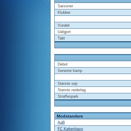
Sæsoner
Klubber
Vundet
Uafgjort
Tabt
Debut
Seneste kamp
Største sejr
Største nederlag
Straffespark
Modstandere
AaB
FC København