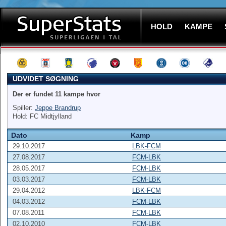
HOLD
KAMPE
UDVIDET SØGNING
Der er fundet 11 kampe hvor
Spiller:
Jeppe Brandrup
Hold: FC Midtjylland
Dato
Kamp
29.10.2017
LBK-FCM
27.08.2017
FCM-LBK
28.05.2017
FCM-LBK
03.03.2017
FCM-LBK
29.04.2012
LBK-FCM
04.03.2012
FCM-LBK
07.08.2011
FCM-LBK
02.10.2010
FCM-LBK