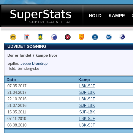
HOLD
KAMPE
UDVIDET SØGNING
Der er fundet 7 kampe hvor
Spiller:
Jeppe Brandrup
Hold: Sønderjyske
Dato
Kamp
07.05.2017
LBK-SJF
21.04.2017
SJF-LBK
22.10.2016
LBK-SJF
31.07.2016
SJF-LBK
15.05.2011
SJF-LBK
07.11.2010
LBK-SJF
08.08.2010
LBK-SJF