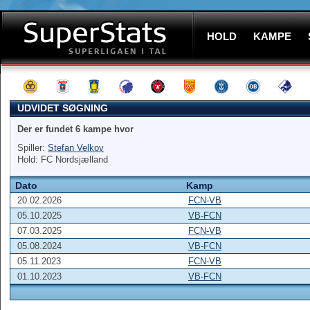
HOLD
KAMPE
UDVIDET SØGNING
Der er fundet 6 kampe hvor
Spiller:
Stefan Velkov
Hold: FC Nordsjælland
Dato
Kamp
20.02.2026
FCN-VB
05.10.2025
VB-FCN
07.03.2025
FCN-VB
05.08.2024
VB-FCN
05.11.2023
FCN-VB
01.10.2023
VB-FCN