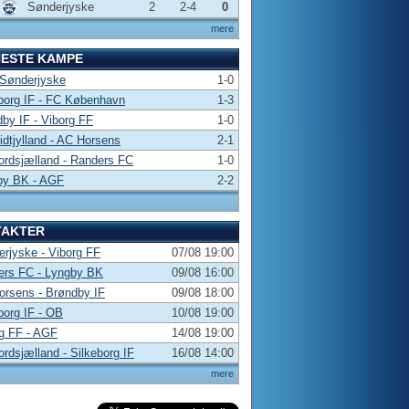
Sønderjyske
2
2-4
0
mere
NESTE KAMPE
 Sønderjyske
1-0
borg IF - FC København
1-3
by IF - Viborg FF
1-0
dtjylland - AC Horsens
2-1
rdsjælland - Randers FC
1-0
by BK - AGF
2-2
TAKTER
rjyske - Viborg FF
07/08 19:00
ers FC - Lyngby BK
09/08 16:00
rsens - Brøndby IF
09/08 18:00
borg IF - OB
10/08 19:00
g FF - AGF
14/08 19:00
rdsjælland - Silkeborg IF
16/08 14:00
mere