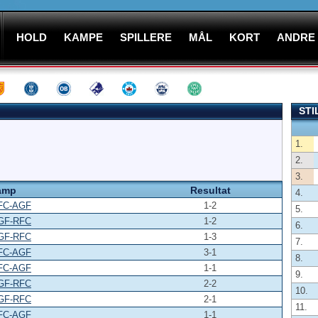
HOLD
KAMPE
SPILLERE
MÅL
KORT
ANDRE
STI
1.
2.
3.
amp
Resultat
4.
FC-AGF
1-2
5.
GF-RFC
1-2
6.
GF-RFC
1-3
7.
FC-AGF
3-1
8.
FC-AGF
1-1
9.
GF-RFC
2-2
10.
GF-RFC
2-1
11.
FC-AGF
1-1