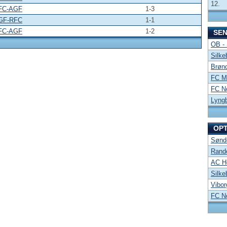
12.
FC-AGF
1-3
GF-RFC
1-1
FC-AGF
1-2
SE
OB -
Silke
Brønd
FC Mi
FC No
Lyng
OP
Sønde
Rand
AC Ho
Silke
Vibor
FC No