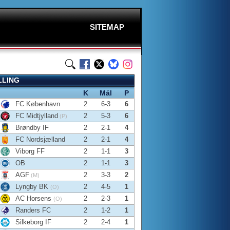
SITEMAP
LLING
K
Mål
P
FC København
2
6-3
6
FC Midtjylland
2
5-3
6
(P)
Brøndby IF
2
2-1
4
FC Nordsjælland
2
2-1
4
Viborg FF
2
1-1
3
OB
2
1-1
3
AGF
2
3-3
2
(M)
Lyngby BK
2
4-5
1
(O)
AC Horsens
2
2-3
1
(O)
Randers FC
2
1-2
1
Silkeborg IF
2
2-4
1