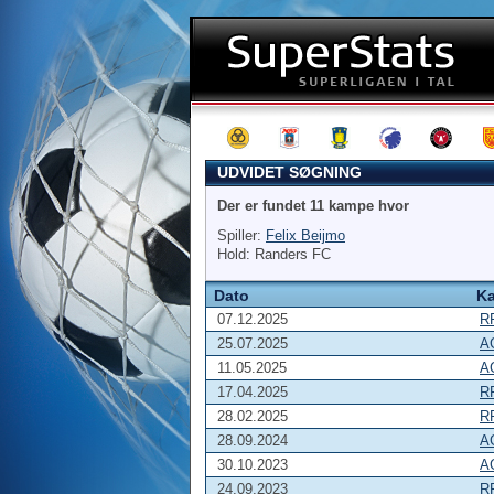
UDVIDET SØGNING
Der er fundet 11 kampe hvor
Spiller:
Felix Beijmo
Hold: Randers FC
Dato
K
07.12.2025
R
25.07.2025
A
11.05.2025
A
17.04.2025
R
28.02.2025
R
28.09.2024
A
30.10.2023
A
24.09.2023
R