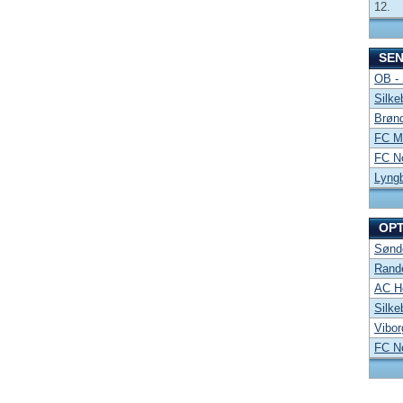
12.
SE
OB -
Silke
Brønd
FC Mi
FC No
Lyng
OP
Sønde
Rand
AC Ho
Silke
Vibor
FC No