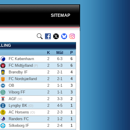
SITEMAP
LLING
K
Mål
P
FC København
2
6-3
6
FC Midtjylland
2
5-3
6
(P)
Brøndby IF
2
2-1
4
FC Nordsjælland
2
2-1
4
OB
2
1-1
3
Viborg FF
2
1-1
3
AGF
2
3-3
2
(M)
Lyngby BK
2
4-5
1
(O)
AC Horsens
2
2-3
1
(O)
Randers FC
2
1-2
1
Silkeborg IF
2
2-4
1