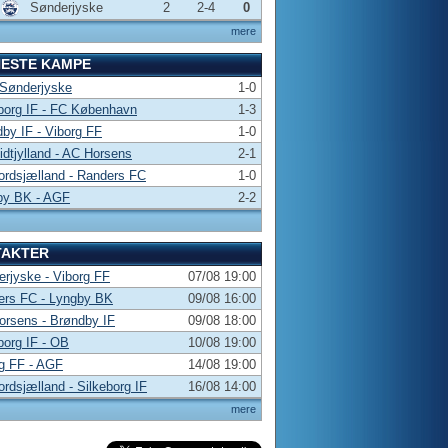
Sønderjyske
2
2-4
0
mere
NESTE KAMPE
 Sønderjyske
1-0
borg IF - FC København
1-3
by IF - Viborg FF
1-0
dtjylland - AC Horsens
2-1
rdsjælland - Randers FC
1-0
by BK - AGF
2-2
TAKTER
rjyske - Viborg FF
07/08 19:00
ers FC - Lyngby BK
09/08 16:00
rsens - Brøndby IF
09/08 18:00
borg IF - OB
10/08 19:00
g FF - AGF
14/08 19:00
rdsjælland - Silkeborg IF
16/08 14:00
mere