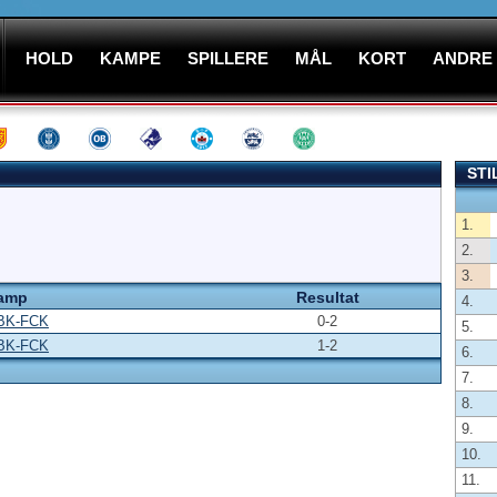
HOLD
KAMPE
SPILLERE
MÅL
KORT
ANDRE
STI
1.
2.
3.
amp
Resultat
4.
BK-FCK
0-2
5.
BK-FCK
1-2
6.
7.
8.
9.
10.
11.