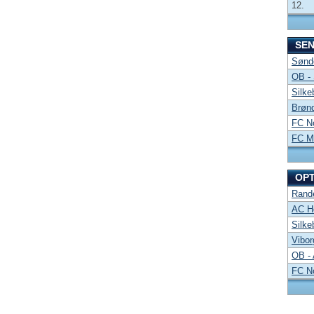
12.
SE
Sønde
OB -
Silke
Brønd
FC No
FC Mi
OP
Rand
AC Ho
Silke
Vibor
OB -
FC No