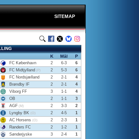
SITEMAP
LLING
K
Mål
P
FC København
2
6-3
6
FC Midtjylland
2
5-3
6
(P)
FC Nordsjælland
2
2-1
4
Brøndby IF
2
2-1
4
Viborg FF
3
1-1
4
OB
2
1-1
3
AGF
2
3-3
2
(M)
Lyngby BK
2
4-5
1
(O)
AC Horsens
2
2-3
1
(O)
Randers FC
2
1-2
1
Sønderjyske
3
2-4
1