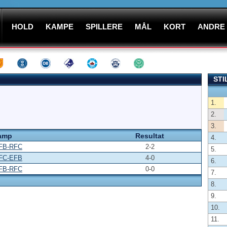
HOLD
KAMPE
SPILLERE
MÅL
KORT
ANDRE
STI
1.
2.
3.
amp
Resultat
4.
FB-RFC
2-2
5.
FC-EFB
4-0
6.
FB-RFC
0-0
7.
8.
9.
10.
11.