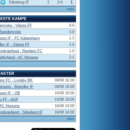
Silkeborg IF
2
2-4
1
mere
NESTE KAMPE
rjyske - Viborg FF
0-0
 Sønderjyske
1-0
borg IF - FC København
1-3
by IF - Viborg FF
1-0
rdsjælland - Randers FC
1-0
dtjylland - AC Horsens
2-1
TAKTER
ers FC - Lyngby BK
09/08 16:00
rsens - Brøndby IF
09/08 18:00
borg IF - OB
10/08 19:00
g FF - AGF
14/08 19:00
 AC Horsens
16/08 14:00
rdsjælland - Silkeborg IF
16/08 14:00
mere