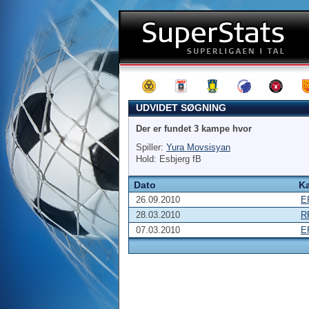
UDVIDET SØGNING
Der er fundet 3 kampe hvor
Spiller:
Yura Movsisyan
Hold: Esbjerg fB
Dato
K
26.09.2010
E
28.03.2010
R
07.03.2010
E