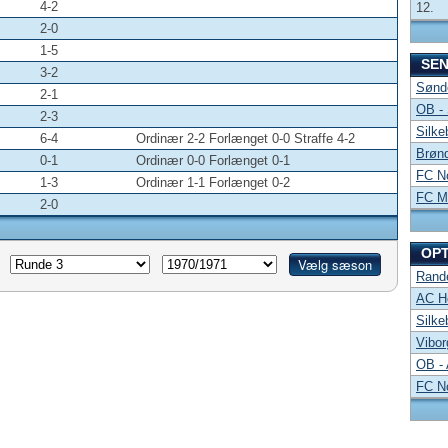
4-2
12.
2-0
1-5
SE
3-2
Sønde
2-1
OB -
2-3
Silke
6-4
Ordinær 2-2 Forlænget 0-0 Straffe 4-2
Brønd
0-1
Ordinær 0-0 Forlænget 0-1
FC No
1-3
Ordinær 1-1 Forlænget 0-2
FC Mi
2-0
OP
Rand
AC Ho
Silke
Vibor
OB -
FC No