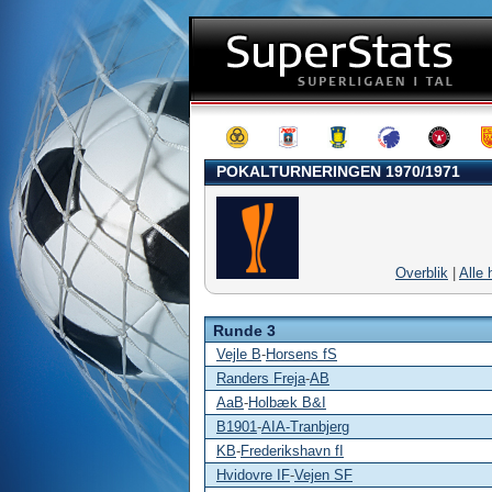
POKALTURNERINGEN 1970/1971
Overblik
|
Alle 
Runde 3
Vejle B
-
Horsens fS
Randers Freja
-
AB
AaB
-
Holbæk B&I
B1901
-
AIA-Tranbjerg
KB
-
Frederikshavn fI
Hvidovre IF
-
Vejen SF