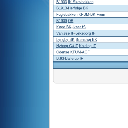
B1903
-
IK Skovbakken
B1913
-
Herfølge BK
Fuglebakken KFUM
-
BK Frem
B1909
-
OB
Køge BK
-
Ikast fS
Vanløse IF
-
Silkeborg IF
Lyngby BK
-
Brønshøj BK
Nyborg G&IF
-
Kolding IF
Odense KFUM
-
AGF
B.93
-
Ballerup IF