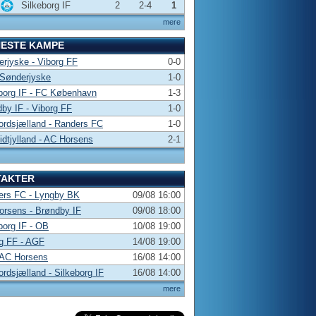
Silkeborg IF
2
2-4
1
mere
NESTE KAMPE
rjyske - Viborg FF
0-0
 Sønderjyske
1-0
borg IF - FC København
1-3
by IF - Viborg FF
1-0
rdsjælland - Randers FC
1-0
dtjylland - AC Horsens
2-1
TAKTER
ers FC - Lyngby BK
09/08 16:00
rsens - Brøndby IF
09/08 18:00
borg IF - OB
10/08 19:00
g FF - AGF
14/08 19:00
 AC Horsens
16/08 14:00
rdsjælland - Silkeborg IF
16/08 14:00
mere