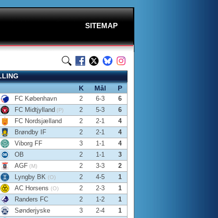
SITEMAP
LLING
K
Mål
P
FC København
2
6-3
6
FC Midtjylland
2
5-3
6
(P)
FC Nordsjælland
2
2-1
4
Brøndby IF
2
2-1
4
Viborg FF
3
1-1
4
OB
2
1-1
3
AGF
2
3-3
2
(M)
Lyngby BK
2
4-5
1
(O)
AC Horsens
2
2-3
1
(O)
Randers FC
2
1-2
1
Sønderjyske
3
2-4
1