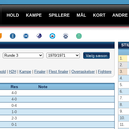
HOLD
KAMPE
SPILLERE
MÅL
KORT
ANDRE
STI
1.
2.
hold
|
H2H
|
Kampe
|
Finaler
|
Flest finaler
|
Overraskelser
|
Fightere
3.
4.
5.
Res
Note
6.
4-0
7.
4-0
8.
0-4
9.
1-0
10.
2-3
0-1
11.