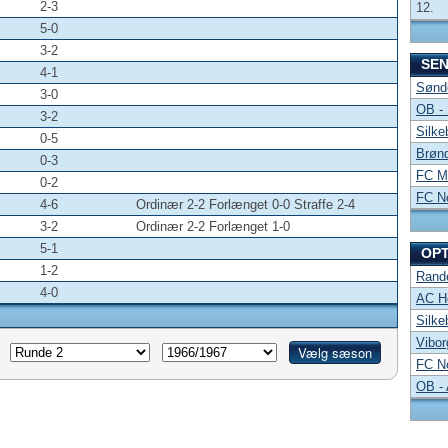
2-3
12.
5-0
3-2
SE
4-1
Sønde
3-0
OB -
3-2
Silke
0-5
Brønd
0-3
FC Mi
0-2
FC No
4-6
Ordinær 2-2 Forlænget 0-0 Straffe 2-4
3-2
Ordinær 2-2 Forlænget 1-0
5-1
OP
1-2
Rand
4-0
AC Ho
Silke
Vibor
FC No
OB -