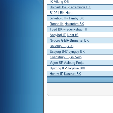
IK Viking
-
OB
Holbæk B&I
-
Kerteminde BK
B1921
-
BK Hero
Silkeborg IF
-
Tårnby BK
Rønne IK
-
Holstebro BK
Tved BK
-
Frederikshavn fI
Aabyhøj IF
-
Ikast fS
Nyborg G&IF
-
Brønshøj BK
Ballerup IF
-
B.93
Esbjerg B47
-
Lyngby BK
Knabstrup IF
-
BK Velo
Vejen SF
-
Aalborg Freja
Hjørring IF
-
Slagelse B&I
Herlev IF
-
Kastrup BK