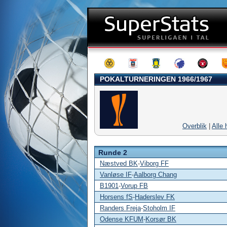
POKALTURNERINGEN 1966/1967
Overblik
|
Alle 
Runde 2
Næstved BK
-
Viborg FF
Vanløse IF
-
Aalborg Chang
B1901
-
Vorup FB
Horsens fS
-
Haderslev FK
Randers Freja
-
Stoholm IF
Odense KFUM
-
Korsør BK