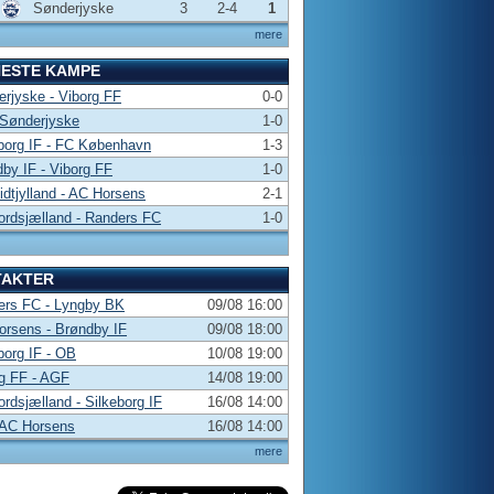
Sønderjyske
3
2-4
1
mere
NESTE KAMPE
rjyske - Viborg FF
0-0
 Sønderjyske
1-0
borg IF - FC København
1-3
by IF - Viborg FF
1-0
dtjylland - AC Horsens
2-1
rdsjælland - Randers FC
1-0
TAKTER
ers FC - Lyngby BK
09/08 16:00
rsens - Brøndby IF
09/08 18:00
borg IF - OB
10/08 19:00
g FF - AGF
14/08 19:00
rdsjælland - Silkeborg IF
16/08 14:00
 AC Horsens
16/08 14:00
mere