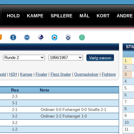
HOLD
KAMPE
SPILLERE
MÅL
KORT
ANDRE
STI
1.
2.
hold
|
H2H
|
Kampe
|
Finaler
|
Flest finaler
|
Overraskelser
|
Fightere
3.
4.
5.
Res
Note
6.
2-3
7.
3-1
8.
2-1
Ordinær 0-0 Forlænget 0-0 Straffe 2-1
9.
3-2
Ordinær 2-2 Forlænget 1-0
10.
3-2
1-2
11.