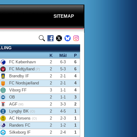
SITEMAP
LLING
K
Mål
P
FC København
2
6-3
6
FC Midtjylland
2
5-3
6
(P)
Brøndby IF
2
2-1
4
FC Nordsjælland
2
2-1
4
Viborg FF
3
1-1
4
OB
2
1-1
3
AGF
2
3-3
2
(M)
Lyngby BK
2
4-5
1
(O)
AC Horsens
2
2-3
1
(O)
Randers FC
2
1-2
1
Silkeborg IF
2
2-4
1