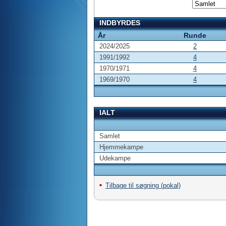
INDBYRDES
År
Runde
2024/2025
2
1991/1992
4
1970/1971
4
1969/1970
4
IALT
Samlet
Hjemmekampe
Udekampe
Tilbage til søgning (pokal)