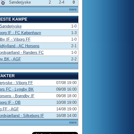
Sønderjyske
2
2-4
0
mere
NESTE KAMPE
 Sønderjyske
1-0
borg IF - FC København
1-3
by IF - Viborg FF
1-0
dtjylland - AC Horsens
2-1
rdsjælland - Randers FC
1-0
by BK - AGF
2-2
TAKTER
rjyske - Viborg FF
07/08 19:00
ers FC - Lyngby BK
09/08 16:00
rsens - Brøndby IF
09/08 18:00
borg IF - OB
10/08 19:00
g FF - AGF
14/08 19:00
rdsjælland - Silkeborg IF
16/08 14:00
mere