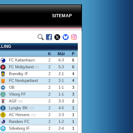
SITEMAP
LLING
K
Mål
P
FC København
2
6-3
6
FC Midtjylland
2
5-3
6
(P)
Brøndby IF
2
2-1
4
FC Nordsjælland
2
2-1
4
OB
2
1-1
3
Viborg FF
2
1-1
3
AGF
2
3-3
2
(M)
Lyngby BK
2
4-5
1
(O)
AC Horsens
2
2-3
1
(O)
Randers FC
2
1-2
1
Silkeborg IF
2
2-4
1