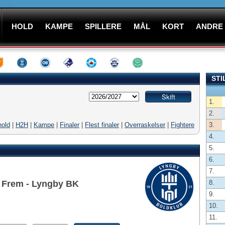
HOLD
KAMPE
SPILLERE
MÅL
KORT
ANDRE
STI
1.
2.
hold
|
H2H
|
Kampe
|
Finaler
|
Flest finaler
|
Overraskelser
|
Fightere
3.
4.
5.
6.
7.
 Frem - Lyngby BK
8.
9.
10.
11.