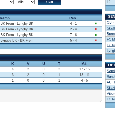
12.
SE
Kamp
Res
OB -
BK Frem - Lyngby BK
4 - 1
Silke
BK Frem - Lyngby BK
2 - 4
Brønd
BK Frem - Lyngby BK
7 - 6
FC Mi
Lyngby BK - BK Frem
5 - 4
FC No
Lyng
K
V
U
T
Mål
OP
4
2
0
2
17 - 16
Sønde
3
2
0
1
13 - 11
Rand
1
0
0
1
4 - 5
AC Ho
Silke
Vibor
FC No