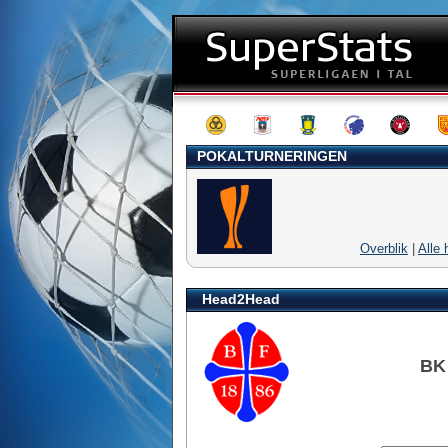
POKALTURNERINGEN
Overblik
|
Alle 
Head2Head
BK