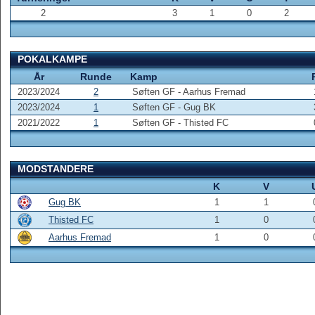
2
3
1
0
2
POKALKAMPE
År
Runde
Kamp
2023/2024
2
Søften GF - Aarhus Fremad
2023/2024
1
Søften GF - Gug BK
2021/2022
1
Søften GF - Thisted FC
MODSTANDERE
K
V
Gug BK
1
1
Thisted FC
1
0
Aarhus Fremad
1
0