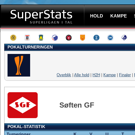
HOLD
KAMPE
POKALTURNERINGEN
Overblik
|
Alle hold
|
H2H
|
Kampe
|
Finaler
|
Søften GF
POKAL-STATISTIK
Turneringer
K
V
U
T