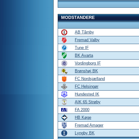
MODSTANDERE
AB Tårnby
Fremad Valby
Tune IF
BK Avarta
Vordingborg IF
Brønshøj BK
FC Nordsjælland
FC Helsingør
Hundested IK
AIK 65 Strøby
FA 2000
HB Køge
Fremad Amager
Lyngby BK