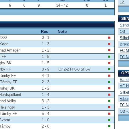
12.
6
0
9
34 - 42
0
1
SE
Sønde
Res
Note
OB -
2000
0 - 1
Silke
 Køge
1 - 3
Brønd
emad Amager
1 - 2
FC Mi
y FF
1 - 5
FC No
ngby BK
1 - 5
nby FF
8 - 9
Or 2-2 Fl 0-0 St 6-7
OP
Tårnby FF
4 - 1
Rand
 Tårnby FF
2 - 3
AC Ho
nshøj BK
1 - 2
Silke
Nordsjælland
1 - 4
Vibor
mad Valby
3 - 2
FC No
Helsingør
1 - 3
OB -
 Tårnby FF
5 - 4
Avarta
1 - 0
Tårnby
2 - 0