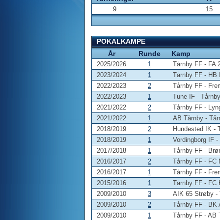
9
15
POKALKAMPE
År
Runde
Kamp
2025/2026
1
Tårnby FF - FA 
2023/2024
1
Tårnby FF - HB
2022/2023
2
Tårnby FF - Fr
2022/2023
1
Tune IF - Tårnb
2021/2022
2
Tårnby FF - Ly
2021/2022
1
AB Tårnby - Tår
2018/2019
2
Hundested IK - 
2018/2019
1
Vordingborg IF -
2017/2018
1
Tårnby FF - Brø
2016/2017
2
Tårnby FF - FC 
2016/2017
1
Tårnby FF - Fre
2015/2016
1
Tårnby FF - FC 
2009/2010
3
AIK 65 Strøby -
2009/2010
2
Tårnby FF - BK 
2009/2010
1
Tårnby FF - AB 