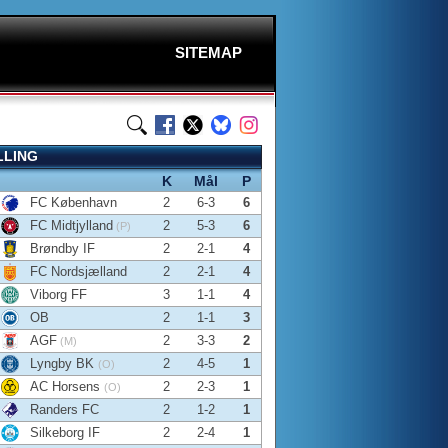
SITEMAP
LLING
K
Mål
P
FC København
2
6-3
6
FC Midtjylland
2
5-3
6
(P)
Brøndby IF
2
2-1
4
FC Nordsjælland
2
2-1
4
Viborg FF
3
1-1
4
OB
2
1-1
3
AGF
2
3-3
2
(M)
Lyngby BK
2
4-5
1
(O)
AC Horsens
2
2-3
1
(O)
Randers FC
2
1-2
1
Silkeborg IF
2
2-4
1