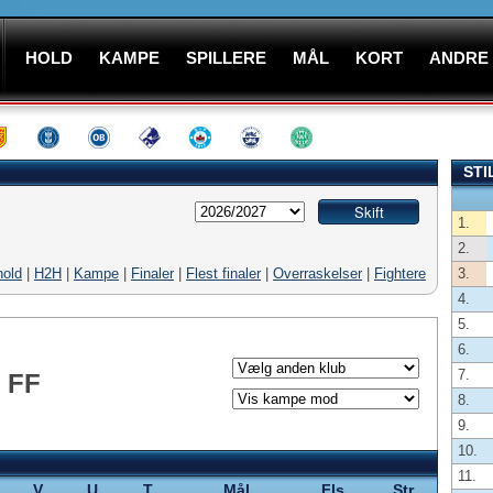
HOLD
KAMPE
SPILLERE
MÅL
KORT
ANDRE
STI
1.
2.
hold
|
H2H
|
Kampe
|
Finaler
|
Flest finaler
|
Overraskelser
|
Fightere
3.
4.
5.
6.
7.
 FF
8.
9.
10.
11.
V
U
T
Mål
Fls
Str