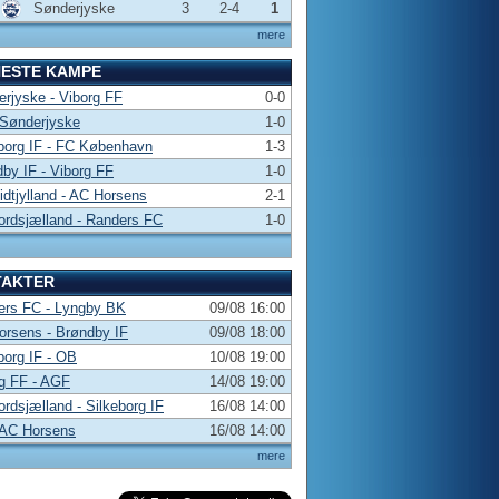
Sønderjyske
3
2-4
1
mere
NESTE KAMPE
rjyske - Viborg FF
0-0
 Sønderjyske
1-0
borg IF - FC København
1-3
by IF - Viborg FF
1-0
dtjylland - AC Horsens
2-1
rdsjælland - Randers FC
1-0
TAKTER
ers FC - Lyngby BK
09/08 16:00
rsens - Brøndby IF
09/08 18:00
borg IF - OB
10/08 19:00
g FF - AGF
14/08 19:00
rdsjælland - Silkeborg IF
16/08 14:00
 AC Horsens
16/08 14:00
mere