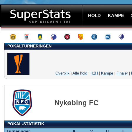
HOLD
KAMPE
POKALTURNERINGEN
Overblik
|
Alle hold
|
H2H
|
Kampe
|
Finaler
|
Nykøbing FC
POKAL-STATISTIK
Turneringer
K
V
U
T