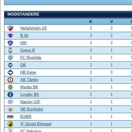
MODSTANDERE
K
V
Herlufsholm GF
2
2
B.93
2
2
HIK
2
2
Greve IF
2
1
FC Roskilde
2
1
OB
2
1
HB Køge
2
0
AB Tårnby
1
1
Maribo BK
1
1
Lyngby BK
1
1
Næsby GIF
1
1
NB Bornholm
1
1
B1908
1
1
IF Skjold Birkerød
1
1
FC Nakskov
1
1