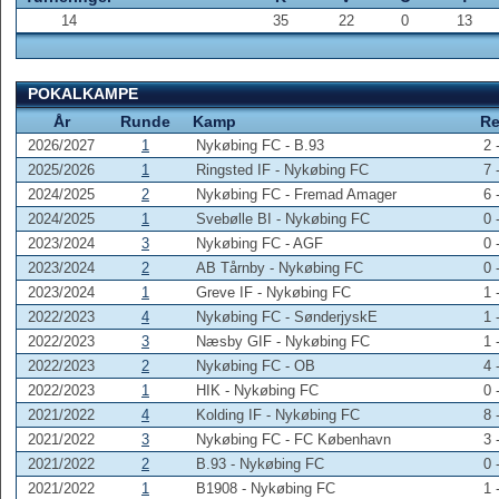
14
35
22
0
13
POKALKAMPE
År
Runde
Kamp
R
2026/2027
1
Nykøbing FC - B.93
2 
2025/2026
1
Ringsted IF - Nykøbing FC
7 
2024/2025
2
Nykøbing FC - Fremad Amager
6 
2024/2025
1
Svebølle BI - Nykøbing FC
0 
2023/2024
3
Nykøbing FC - AGF
0 
2023/2024
2
AB Tårnby - Nykøbing FC
0 
2023/2024
1
Greve IF - Nykøbing FC
1 
2022/2023
4
Nykøbing FC - SønderjyskE
1 
2022/2023
3
Næsby GIF - Nykøbing FC
1 
2022/2023
2
Nykøbing FC - OB
4 
2022/2023
1
HIK - Nykøbing FC
0 
2021/2022
4
Kolding IF - Nykøbing FC
8 
2021/2022
3
Nykøbing FC - FC København
3 
2021/2022
2
B.93 - Nykøbing FC
0 
2021/2022
1
B1908 - Nykøbing FC
1 