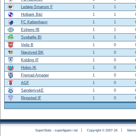
Ledøje-Smørum F
1
1
Holbæk B&I
1
1
FC København
1
1
Esbjerg fB
1
1
Svebølle BI
1
1
Vejle B
1
0
Næstved BK
1
0
Kolding IF
1
0
Hobro IK
1
0
Fremad Amager
1
0
AGF
1
0
SønderjyskE
1
0
Ringsted IF
1
0
SuperStats - superligaen i tal
Copyright © 2007-26
Sitem