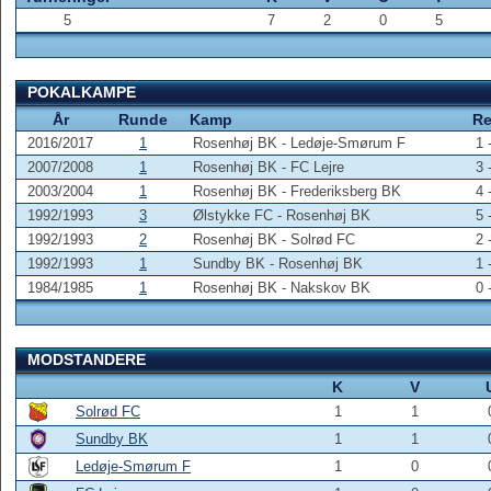
5
7
2
0
5
POKALKAMPE
År
Runde
Kamp
R
2016/2017
1
Rosenhøj BK - Ledøje-Smørum F
1 
2007/2008
1
Rosenhøj BK - FC Lejre
3 
2003/2004
1
Rosenhøj BK - Frederiksberg BK
4 
1992/1993
3
Ølstykke FC - Rosenhøj BK
5 
1992/1993
2
Rosenhøj BK - Solrød FC
2 
1992/1993
1
Sundby BK - Rosenhøj BK
1 
1984/1985
1
Rosenhøj BK - Nakskov BK
0 
MODSTANDERE
K
V
Solrød FC
1
1
Sundby BK
1
1
Ledøje-Smørum F
1
0