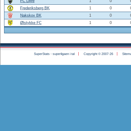
FC Lejre
1
0
Frederiksberg BK
1
0
Nakskov BK
1
0
Ølstykke FC
1
0
SuperStats - superligaen i tal
Copyright © 2007-26
Sitem