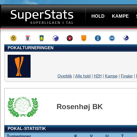
HOLD
KAMPE
POKALTURNERINGEN
Overblik
|
Alle hold
|
H2H
|
Kampe
|
Finaler
|
Rosenhøj BK
POKAL-STATISTIK
Turneringer
K
V
U
T