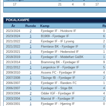
17
21
4
0
17
POKALKAMPE
År
Runde
Kamp
R
2023/2024
2
Fjordager IF - Hvidovre IF
0 
2023/2024
1
B1909 - Fjordager IF
6 
2021/2022
2
Fjordager IF - IF Lyseng
2 
2021/2022
1
Flemløse BK - Fjordager IF
0 
2020/2021
1
Fjordager IF - Hedensted IF
1 
2018/2019
1
Fjordager IF - Middelfart G&BK
1 
2013/2014
1
Bramming BK - Fjordager IF
9 
2011/2012
1
Langeskov IF - Fjordager IF
5 
2009/2010
1
Assens FC - Fjordager IF
4 
2007/2008
1
Tåsinge fB - Fjordager IF
2 
2006/2007
2
Fjordager IF - Randers FC
1 
2006/2007
1
Fjordager IF - Stige BK
4 
2003/2004
2
Odder IGF - Fjordager IF
4 
2003/2004
1
Marstal IF - Fjordager IF
2 
2000/2001
1
Fjordager IF - Hjørring IF
0 