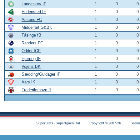
Langeskov IF
1
0
0
Hedensted IF
1
0
0
Assens FC
1
0
0
Middelfart G&BK
1
0
0
Tåsinge fB
1
0
0
Randers FC
1
0
0
Odder IGF
1
0
0
Hjørring IF
1
0
0
Vojens BK
1
0
0
Sædding/Guldager IF
1
0
0
Aars IK
1
0
0
Frederikshavn fI
1
0
0
SuperStats - superligaen i tal
Copyright © 2007-26
Sitem