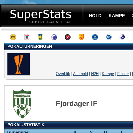
HOLD
KAMPE
POKALTURNERINGEN
Overblik
|
Alle hold
|
H2H
|
Kampe
|
Finaler
|
Fjordager IF
POKAL-STATISTIK
Turneringer
K
V
U
T