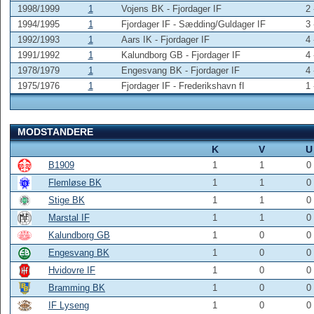
1998/1999
1
Vojens BK - Fjordager IF
2 
1994/1995
1
Fjordager IF - Sædding/Guldager IF
3 
1992/1993
1
Aars IK - Fjordager IF
4 
1991/1992
1
Kalundborg GB - Fjordager IF
4 
1978/1979
1
Engesvang BK - Fjordager IF
4 
1975/1976
1
Fjordager IF - Frederikshavn fI
1 
MODSTANDERE
K
V
U
B1909
1
1
0
Flemløse BK
1
1
0
Stige BK
1
1
0
Marstal IF
1
1
0
Kalundborg GB
1
0
0
Engesvang BK
1
0
0
Hvidovre IF
1
0
0
Bramming BK
1
0
0
IF Lyseng
1
0
0