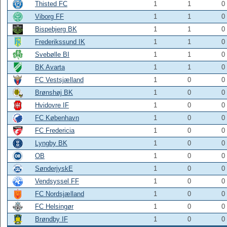
Thisted FC
1
1
0
Viborg FF
1
1
0
Bispebjerg BK
1
1
0
Frederikssund IK
1
1
0
Svebølle BI
1
1
0
BK Avarta
1
1
0
FC Vestsjælland
1
0
0
Brønshøj BK
1
0
0
Hvidovre IF
1
0
0
FC København
1
0
0
FC Fredericia
1
0
0
Lyngby BK
1
0
0
OB
1
0
0
SønderjyskE
1
0
0
Vendsyssel FF
1
0
0
FC Nordsjælland
1
0
0
FC Helsingør
1
0
0
Brøndby IF
1
0
0