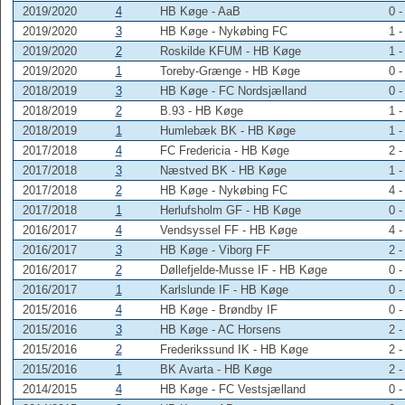
2019/2020
4
HB Køge - AaB
0 -
2019/2020
3
HB Køge - Nykøbing FC
1 -
2019/2020
2
Roskilde KFUM - HB Køge
1 -
2019/2020
1
Toreby-Grænge - HB Køge
0 -
2018/2019
3
HB Køge - FC Nordsjælland
0 -
2018/2019
2
B.93 - HB Køge
1 -
2018/2019
1
Humlebæk BK - HB Køge
1 -
2017/2018
4
FC Fredericia - HB Køge
2 -
2017/2018
3
Næstved BK - HB Køge
1 -
2017/2018
2
HB Køge - Nykøbing FC
4 -
2017/2018
1
Herlufsholm GF - HB Køge
0 -
2016/2017
4
Vendsyssel FF - HB Køge
4 -
2016/2017
3
HB Køge - Viborg FF
2 -
2016/2017
2
Døllefjelde-Musse IF - HB Køge
0 -
2016/2017
1
Karlslunde IF - HB Køge
0 -
2015/2016
4
HB Køge - Brøndby IF
0 -
2015/2016
3
HB Køge - AC Horsens
2 -
2015/2016
2
Frederikssund IK - HB Køge
2 -
2015/2016
1
BK Avarta - HB Køge
2 -
2014/2015
4
HB Køge - FC Vestsjælland
0 -