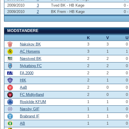
2009/2010
3
Tved BK - HB Køge
0 -
2009/2010
2
BK Frem - HB Køge
0 -
MODSTANDERE
K
V
U
Nakskov BK
3
3
0
AC Horsens
3
1
1
Næstved BK
2
2
0
Nykøbing FC
2
2
0
FA 2000
2
2
0
HIK
2
1
0
AaB
2
0
0
FC Midtjylland
2
0
0
Roskilde KFUM
1
1
0
Næsby GIF
1
1
0
Brabrand IF
1
1
0
AB
1
1
0