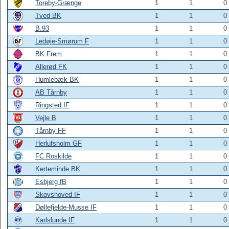
Toreby-Grænge
1
1
0
Tved BK
1
1
0
B.93
1
1
0
Ledøje-Smørum F
1
1
0
BK Frem
1
1
0
Allerød FK
1
1
0
Humlebæk BK
1
1
0
AB Tårnby
1
1
0
Ringsted IF
1
1
0
Vejle B
1
1
0
Tårnby FF
1
1
0
Herlufsholm GF
1
1
0
FC Roskilde
1
1
0
Kerteminde BK
1
1
0
Esbjerg fB
1
1
0
Skovshoved IF
1
1
0
Døllefjelde-Musse IF
1
1
0
Karlslunde IF
1
1
0