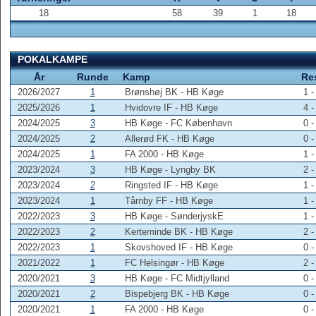
18
58
39
1
18
POKALKAMPE
År
Runde
Kamp
Re
2026/2027
1
Brønshøj BK - HB Køge
1 -
2025/2026
1
Hvidovre IF - HB Køge
4 -
2024/2025
3
HB Køge - FC København
0 -
2024/2025
2
Allerød FK - HB Køge
0 -
2024/2025
1
FA 2000 - HB Køge
1 -
2023/2024
3
HB Køge - Lyngby BK
2 -
2023/2024
2
Ringsted IF - HB Køge
1 -
2023/2024
1
Tårnby FF - HB Køge
1 -
2022/2023
3
HB Køge - SønderjyskE
1 -
2022/2023
2
Kerteminde BK - HB Køge
2 -
2022/2023
1
Skovshoved IF - HB Køge
0 -
2021/2022
1
FC Helsingør - HB Køge
2 -
2020/2021
3
HB Køge - FC Midtjylland
0 -
2020/2021
2
Bispebjerg BK - HB Køge
0 -
2020/2021
1
FA 2000 - HB Køge
0 -