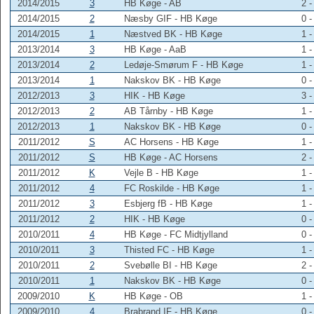
2014/2015
3
HB Køge - AB
2 -
2014/2015
2
Næsby GIF - HB Køge
0 -
2014/2015
1
Næstved BK - HB Køge
1 -
2013/2014
3
HB Køge - AaB
1 -
2013/2014
2
Ledøje-Smørum F - HB Køge
1 -
2013/2014
1
Nakskov BK - HB Køge
0 -
2012/2013
3
HIK - HB Køge
3 -
2012/2013
2
AB Tårnby - HB Køge
1 -
2012/2013
1
Nakskov BK - HB Køge
0 -
2011/2012
S
AC Horsens - HB Køge
1 -
2011/2012
S
HB Køge - AC Horsens
2 -
2011/2012
K
Vejle B - HB Køge
1 -
2011/2012
4
FC Roskilde - HB Køge
1 -
2011/2012
3
Esbjerg fB - HB Køge
1 -
2011/2012
2
HIK - HB Køge
0 -
2010/2011
4
HB Køge - FC Midtjylland
0 -
2010/2011
3
Thisted FC - HB Køge
1 -
2010/2011
2
Svebølle BI - HB Køge
2 -
2010/2011
1
Nakskov BK - HB Køge
0 -
2009/2010
K
HB Køge - OB
1 -
2009/2010
4
Brabrand IF - HB Køge
0 -