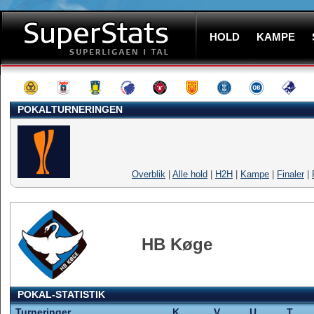
HOLD
KAMPE
POKALTURNERINGEN
Overblik
|
Alle hold
|
H2H
|
Kampe
|
Finaler
|
HB Køge
POKAL-STATISTIK
Turneringer
K
V
U
T