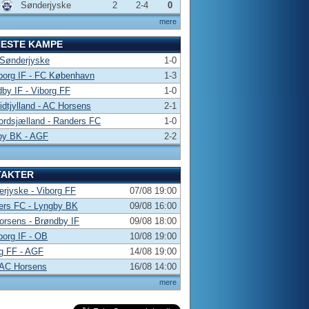
Sønderjyske
2
2-4
0
mere
NESTE KAMPE
 Sønderjyske
1-0
borg IF - FC København
1-3
by IF - Viborg FF
1-0
dtjylland - AC Horsens
2-1
rdsjælland - Randers FC
1-0
by BK - AGF
2-2
TAKTER
rjyske - Viborg FF
07/08 19:00
ers FC - Lyngby BK
09/08 16:00
rsens - Brøndby IF
09/08 18:00
borg IF - OB
10/08 19:00
g FF - AGF
14/08 19:00
 AC Horsens
16/08 14:00
mere