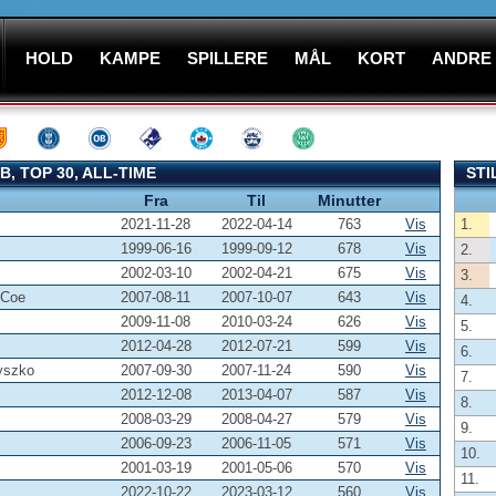
HOLD
KAMPE
SPILLERE
MÅL
KORT
ANDRE
, TOP 30, ALL-TIME
STI
Fra
Til
Minutter
2021-11-28
2022-04-14
763
Vis
1.
1999-06-16
1999-09-12
678
Vis
2.
2002-03-10
2002-04-21
675
Vis
3.
 Coe
2007-08-11
2007-10-07
643
Vis
4.
2009-11-08
2010-03-24
626
Vis
5.
2012-04-28
2012-07-21
599
Vis
6.
yszko
2007-09-30
2007-11-24
590
Vis
7.
2012-12-08
2013-04-07
587
Vis
8.
2008-03-29
2008-04-27
579
Vis
9.
2006-09-23
2006-11-05
571
Vis
10.
2001-03-19
2001-05-06
570
Vis
11.
2022-10-22
2023-03-12
560
Vis