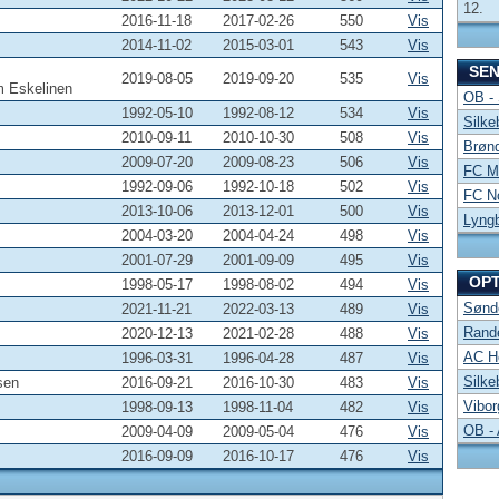
12.
2016-11-18
2017-02-26
550
Vis
2014-11-02
2015-03-01
543
Vis
SE
2019-08-05
2019-09-20
535
Vis
m Eskelinen
OB -
1992-05-10
1992-08-12
534
Vis
Silke
2010-09-11
2010-10-30
508
Vis
Brønd
2009-07-20
2009-08-23
506
Vis
FC Mi
1992-09-06
1992-10-18
502
Vis
FC No
2013-10-06
2013-12-01
500
Vis
Lyng
2004-03-20
2004-04-24
498
Vis
2001-07-29
2001-09-09
495
Vis
OP
1998-05-17
1998-08-02
494
Vis
Sønde
2021-11-21
2022-03-13
489
Vis
Rand
2020-12-13
2021-02-28
488
Vis
AC Ho
1996-03-31
1996-04-28
487
Vis
Silke
sen
2016-09-21
2016-10-30
483
Vis
Vibor
1998-09-13
1998-11-04
482
Vis
OB -
2009-04-09
2009-05-04
476
Vis
2016-09-09
2016-10-17
476
Vis