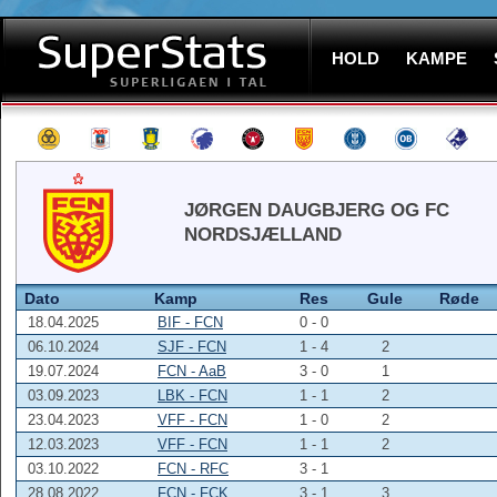
HOLD
KAMPE
JØRGEN DAUGBJERG OG FC
NORDSJÆLLAND
Dato
Kamp
Res
Gule
Røde
18.04.2025
BIF - FCN
0 - 0
06.10.2024
SJF - FCN
1 - 4
2
19.07.2024
FCN - AaB
3 - 0
1
03.09.2023
LBK - FCN
1 - 1
2
23.04.2023
VFF - FCN
1 - 0
2
12.03.2023
VFF - FCN
1 - 1
2
03.10.2022
FCN - RFC
3 - 1
28.08.2022
FCN - FCK
3 - 1
3