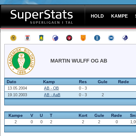
HOLD
KAMPE
MARTIN WULFF OG AB
Dato
Kamp
Res
Gule
Røde
13.05.2004
AB - OB
0 - 3
19.10.2003
AB - AaB
0 - 3
2
Kampe
V
U
T
Kort
Gule
Røde
Sni
2
0
0
2
2
2
0
1,0