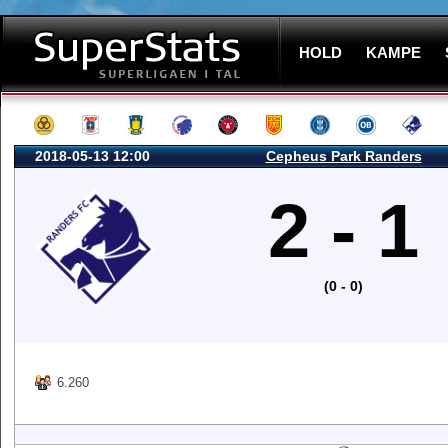
HOLD
KAMPE
2018-05-13 12:00
Cepheus Park Randers
2 - 1
(0 - 0)
6.260