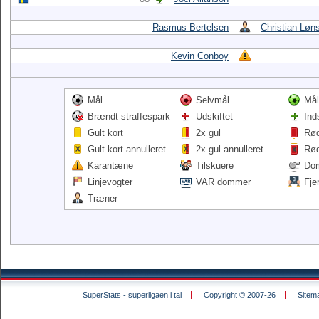
Rasmus Bertelsen
Christian Løn
Kevin Conboy
Mål
Selvmål
Mål
Brændt straffespark
Udskiftet
Ind
Gult kort
2x gul
Rød
Gult kort annulleret
2x gul annulleret
Rød
Karantæne
Tilskuere
Do
Linjevogter
VAR dommer
Fje
Træner
SuperStats - superligaen i tal
Copyright © 2007-26
Sitem