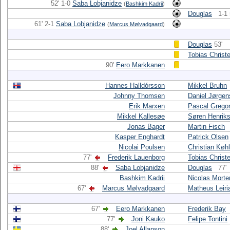
52' 1-0
Saba Lobjanidze
(
Bashkim Kadrii
)
Douglas
1-1 
61' 2-1
Saba Lobjanidze
(
Marcus Mølvadgaard
)
Douglas
53'
Tobias Christ
90'
Eero Markkanen
Hannes Halldórsson
Mikkel Bruhn
Johnny Thomsen
Daniel Jørge
Erik Marxen
Pascal Grego
Mikkel Kallesøe
Søren Henrik
Jonas Bager
Martin Fisch
Kasper Enghardt
Patrick Olsen
Nicolai Poulsen
Christian Køhl
77'
Frederik Lauenborg
Tobias Christ
88'
Saba Lobjanidze
Douglas
77'
Bashkim Kadrii
Nicolas Mort
67'
Marcus Mølvadgaard
Matheus Leiri
67'
Eero Markkanen
Frederik Bay
77'
Joni Kauko
Felipe Tontini
88'
Joel Allanson