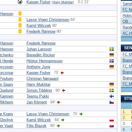
Kasper Fisker
0-1 21'
(
Hany Mukhtar
)
Sønd
FC No
 Hansen
Hobr
Lasse Vigen Christensen
84'
OB -
Kamil Wilczek
90'
Rande
Frederik Rønnow
90'
AC H
 Hansen
Frederik Rønnow
SEN
 Hansen
Johan Larsson
FC Mi
atchenko
Benedikt Röcker
Brønd
l Hende
Hjörtur Hermannsson
FC Mi
hycosen
Anthony Jung
Brønd
Korcsmar
Kasper Fisker
75'
Brønd
Poulsen
Christian Nørgaard
FC Mi
m Sparv
Hany Mukhtar
 Duelund
Simon Tibbling
90'
Kairinen
Teemu Pukki
STI
Wikheim
Jan Kliment
84'
1.
ar Kraev
Lasse Vigen Christensen
75'
2.
 Dovbyk
Kamil Wilczek
84'
3.
er Vaart
Filip Blazek
90'
4.