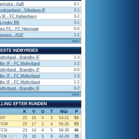
erjyske - AaB
0-1
rdsjælland - Silkeborg IF
3-1
o IK - FC København
0-2
 Lyngby BK
3-1
rs FC - FC Helsingør
0-0
orsens - AGF
1-1
mere
ESTE INDBYRDES
dtjylland - Brøndby IF
2-3
by IF - FC Midtjylland
1-2
dtjylland - Brøndby IF
0-0
by IF - FC Midtjylland
1-3
by IF - FC Midtjylland
1-2
dtjylland - Brøndby IF
0-2
mere
LLING EFTER RUNDEN
K
V
U
T
Mål
P
BIF
23
16
5
2
53-21
53
FCM
23
17
2
4
55-26
53
FCN
23
14
4
5
58-39
46
FCK
(MP)
23
10
5
8
42-29
35