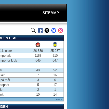
SITEMAP
PEN I TAL
-11, alder
26,330
25,287
pe ialt
1187
810
pe for klub
645
647
 %
48
52
ialt
7
16
 på mål
3
6
espark
5
17
de
2
1
ark
10
14
mere
NDEN