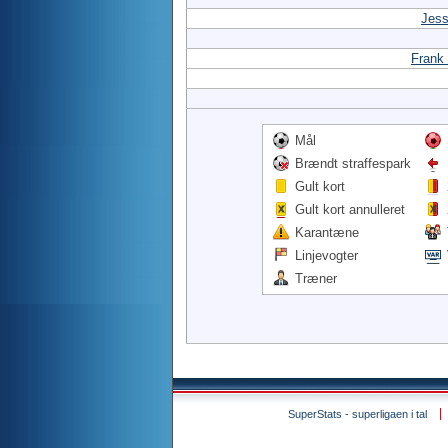
Jess
Frank
Mål
Brændt straffespark
Gult kort
Gult kort annulleret
Karantæne
Linjevogter
Træner
SuperStats - superligaen i tal