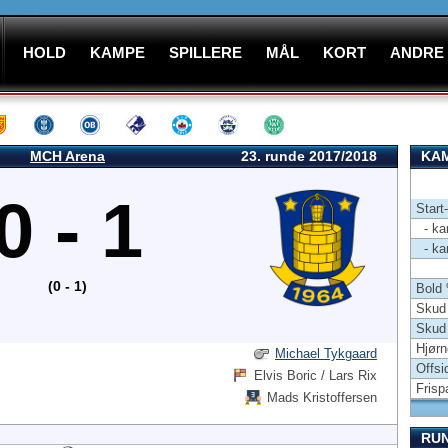
HOLD
KAMPE
SPILLERE
MÅL
KORT
ANDRE
MCH Arena
23. runde 2017/2018
KAM
0 - 1
Start
- kam
- kam
(0 - 1)
Bold
Skud 
Skud
Hjørn
Michael Tykgaard
Offsi
Elvis Boric / Lars Rix
Frisp
Mads Kristoffersen
RU