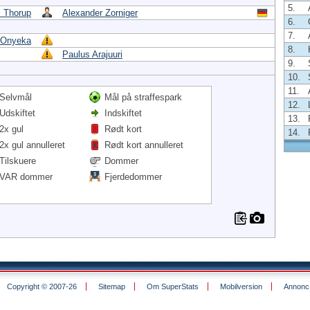
5.
 Thorup
Alexander Zorniger
6.
7.
 Onyeka
8.
Paulus Arajuuri
9.
10.
11.
Selvmål
Mål på straffespark
12.
Udskiftet
Indskiftet
13.
2x gul
Rødt kort
14.
2x gul annulleret
Rødt kort annulleret
Tilskuere
Dommer
VAR dommer
Fjerdedommer
Copyright © 2007-26
Sitemap
Om SuperStats
Mobilversion
Annoncø