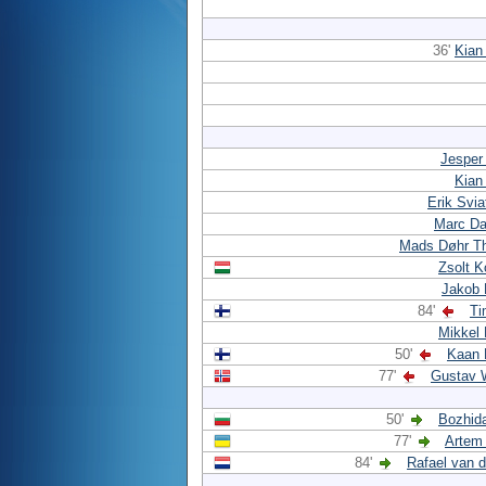
36'
Kian
Jesper
Kian
Erik Svi
Marc Da
Mads Døhr T
Zsolt 
Jakob 
84'
Ti
Mikkel
50'
Kaan 
77'
Gustav 
50'
Bozhid
77'
Artem
84'
Rafael van d