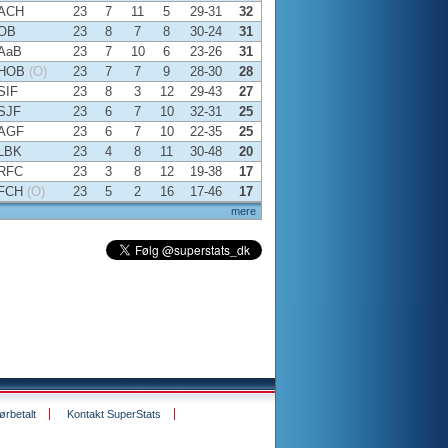
ACH
23
7
11
5
29-31
32
OB
23
8
7
8
30-24
31
AaB
23
7
10
6
23-26
31
HOB
(O)
23
7
7
9
28-30
28
SIF
23
8
3
12
29-43
27
SJF
23
6
7
10
32-31
25
AGF
23
6
7
10
22-35
25
LBK
23
4
8
11
30-48
20
RFC
23
3
8
12
19-38
17
FCH
(O)
23
5
2
16
17-46
17
mere
rbetalt
Kontakt SuperStats