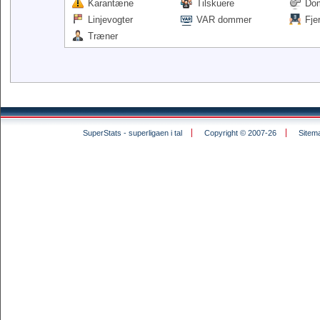
Karantæne
Tilskuere
Do
Linjevogter
VAR dommer
Fje
Træner
SuperStats - superligaen i tal
Copyright © 2007-26
Sitem