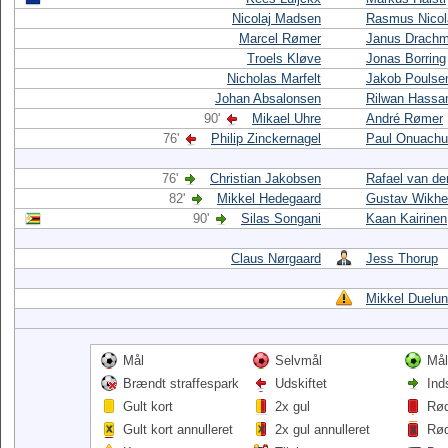
Nicolaj Madsen
Rasmus Nicol
Marcel Rømer
Janus Drach
Troels Kløve
Jonas Borring
Nicholas Marfelt
Jakob Poulse
Johan Absalonsen
Rilwan Hassa
90'
Mikael Uhre
André Rømer
76'
Philip Zinckernagel
Paul Onuachu
76'
Christian Jakobsen
Rafael van de
82'
Mikkel Hedegaard
Gustav Wikh
90'
Silas Songani
Kaan Kairinen
Claus Nørgaard
Jess Thorup
Mikkel Duelu
Mål
Selvmål
Mål
Brændt straffespark
Udskiftet
Ind
Gult kort
2x gul
Rød
Gult kort annulleret
2x gul annulleret
Rød