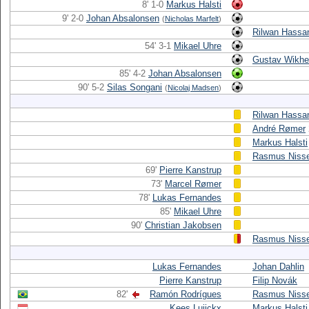
8' 1-0
Markus Halsti
9' 2-0
Johan Absalonsen
(
Nicholas Marfelt
)
Rilwan Hassa
54' 3-1
Mikael Uhre
Gustav Wikh
85' 4-2
Johan Absalonsen
90' 5-2
Silas Songani
(
Nicolaj Madsen
)
Rilwan Hassa
André Rømer
Markus Halsti
Rasmus Niss
69'
Pierre Kanstrup
73'
Marcel Rømer
78'
Lukas Fernandes
85'
Mikael Uhre
90'
Christian Jakobsen
Rasmus Niss
Lukas Fernandes
Johan Dahlin
Pierre Kanstrup
Filip Novák
82'
Ramón Rodrígues
Rasmus Niss
Kees Luijckx
Markus Halsti