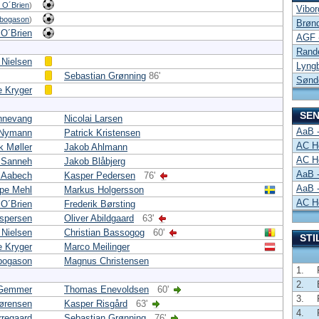
 O´Brien
)
Vibor
nbogason
)
Brønd
 O´Brien
AGF 
Rande
 Nielsen
Lyngb
Sebastian Grønning
86'
Sønde
e Kryger
SEN
nnevang
Nicolai Larsen
AaB 
 Nymann
Patrick Kristensen
AC H
k Møller
Jakob Ahlmann
AC H
 Sanneh
Jakob Blåbjerg
AaB 
 Aabech
Kasper Pedersen
76'
AaB 
pe Mehl
Markus Holgersson
AC H
 O´Brien
Frederik Børsting
espersen
Oliver Abildgaard
63'
 Nielsen
Christian Bassogog
60'
STI
e Kryger
Marco Meilinger
nbogason
Magnus Christensen
1.
2.
 Gemmer
Thomas Enevoldsen
60'
3.
ørensen
Kasper Risgård
63'
4.
rregaard
Sebastian Grønning
76'