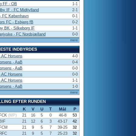
g FF - OB
1-1
by IF - FC Midtjylland
2-1
- FC København
0-1
rs FC - Esbjerg fB
0-2
y BK - Silkeborg IF
1-1
rjyske - FC Nordsjælland
0-0
mere
ESTE INDBYRDES
- AC Horsens
4-0
orsens - AaB
0-4
orsens - AaB
0-0
- AC Horsens
0-0
- AC Horsens
1-1
orsens - AaB
1-0
mere
LLING EFTER RUNDEN
K
V
U
T
Mål
P
FCK
(MP)
21
16
5
0
46-8
53
BIF
21
12
6
3
43-17
42
FCM
21
9
5
7
39-25
32
RFC
21
9
5
7
25-23
32