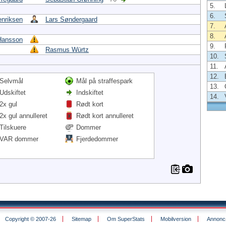
5.
6.
nriksen
Lars Søndergaard
7.
8.
 Hansson
9.
Rasmus Würtz
10.
11.
12.
Selvmål
Mål på straffespark
13.
Udskiftet
Indskiftet
14.
2x gul
Rødt kort
2x gul annulleret
Rødt kort annulleret
Tilskuere
Dommer
VAR dommer
Fjerdedommer
Copyright © 2007-26
Sitemap
Om SuperStats
Mobilversion
Annoncø