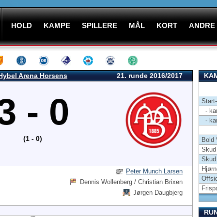
HOLD
KAMPE
SPILLERE
MÅL
KORT
ANDRE
Hybel Arena Horsens
21. runde 2016/2017
KAM
3 - 0
Start
- kam
- kam
(1 - 0)
Bold
Skud 
Skud
Hjørn
Peter Munch Larsen
Offsi
Dennis Wollenberg / Christian Brixen
Frisp
Jørgen Daugbjerg
RU