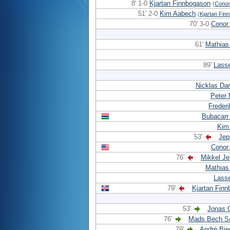
8' 1-0
Kjartan Finnbogason
(
Conor
51' 2-0
Kim Aabech
(
Kjartan Fin
70' 3-0
Conor
61'
Mathias
89'
Lass
Nicklas Da
Peter
Frederi
Bubacarr
Kim
53'
Jep
Conor
76'
Mikkel J
Mathias
Lass
79'
Kjartan Fin
53'
Jonas
76'
Mads Bech S
79'
André Bje