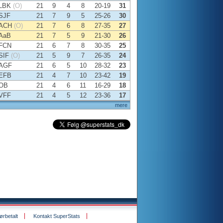
LBK
(O)
21
9
4
8
20-19
31
SJF
21
7
9
5
25-26
30
ACH
(O)
21
7
6
8
27-35
27
AaB
21
7
5
9
21-30
26
FCN
21
6
7
8
30-35
25
SIF
(O)
21
5
9
7
26-35
24
AGF
21
6
5
10
28-32
23
EFB
21
4
7
10
23-42
19
OB
21
4
6
11
16-29
18
VFF
21
4
5
12
23-36
17
mere
rbetalt
Kontakt SuperStats