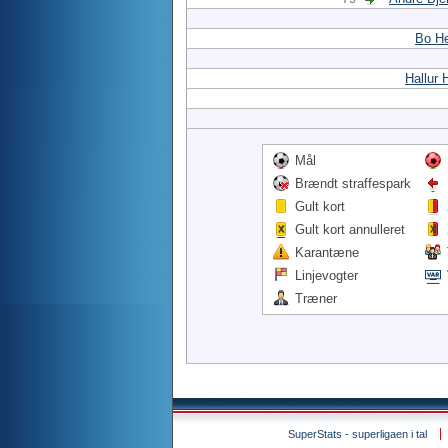
Bo He
Hallur
Mål
Brændt straffespark
Gult kort
Gult kort annulleret
Karantæne
Linjevogter
Træner
SuperStats - superligaen i tal