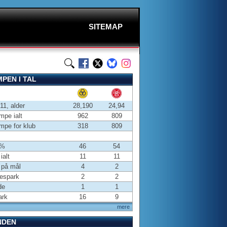
SITEMAP
PEN I TAL
-11, alder
28,190
24,94
pe ialt
962
809
pe for klub
318
809
 %
46
54
ialt
11
11
 på mål
4
2
espark
2
2
de
1
1
ark
16
9
mere
NDEN