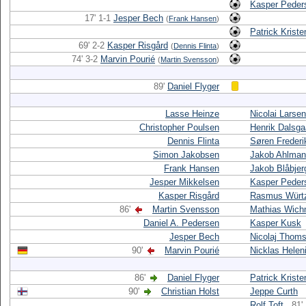
Kasper Peder
17' 1-1
Jesper Bech
(
Frank Hansen
)
Patrick Krist
69' 2-2
Kasper Risgård
(
Dennis Flinta
)
74' 3-2
Marvin Pourié
(
Martin Svensson
)
89'
Daniel Flyger
Lasse Heinze
Nicolai Larsen
Christopher Poulsen
Henrik Dalsga
Dennis Flinta
Søren Frederi
Simon Jakobsen
Jakob Ahlma
Frank Hansen
Jakob Blåbjer
Jesper Mikkelsen
Kasper Peder
Kasper Risgård
Rasmus Würt
86'
Martin Svensson
Mathias Wic
Daniel A. Pedersen
Kasper Kusk
Jesper Bech
Nicolaj Thom
90'
Marvin Pourié
Nicklas Helen
86'
Daniel Flyger
Patrick Krist
90'
Christian Holst
Jeppe Curth
Rolf Toft
81'