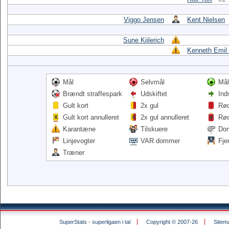
Viggo Jensen
Kent Nielsen
Sune Kiilerich
Kenneth Emil
Mål
Selvmål
Mål
Brændt straffespark
Udskiftet
Ind
Gult kort
2x gul
Rød
Gult kort annulleret
2x gul annulleret
Rød
Karantæne
Tilskuere
Do
Linjevogter
VAR dommer
Fje
Træner
SuperStats - superligaen i tal
Copyright © 2007-26
Sitem