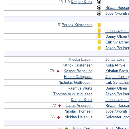
13' 1-0
Kasper Kusk
Rilwan Hassa
Jude Nworuh
5'
Patrick Kristensen
Izunna Uzoc
Danny Olsen
Erik Sviatche
Jakob Poulse
Nicolai Larsen
Jonas Lössl
Patrick Kristensen
Kolja Afriyie
78'
Kasper Bøgelund
Kristian Bach
Henrik Dalsgaard
Jesper Juelsg
Nicholas Gotfredsen
Erik Sviatche
Rasmus Würtz
Danny Olsen
Thomas Augustinussen
Jakob Poulse
Kasper Kusk
Izunna Uzoc
72'
Lucas Andersen
Rilwan Hassa
Nicolaj Thomsen
Jude Nworuh
66'
Nicklas Helenius
Sylvester Igb
66'
Jeppe Curth
Mads Albæk