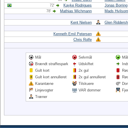
72'
Kayke Rodrigues
Jonas Borring
78'
Mathias Wichmann
Mads Hvilso
Kent Nielsen
Glen Ridders
Kenneth Emil Petersen
Chris Rolfe
Mål
Selvmål
Mål
Brændt straffespark
Udskiftet
Ind
Gult kort
2x gul
Rød
Gult kort annulleret
2x gul annulleret
Rød
Karantæne
Tilskuere
Do
Linjevogter
VAR dommer
Fje
Træner