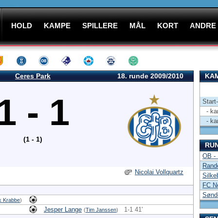
HOLD
KAMPE
SPILLERE
MÅL
KORT
ANDRE
Ceres Park
18. runde 2009/2010
KAM
1 - 1
Start
- kam
- kam
(1 - 1)
RU
OB -
Rand
Nicolai Vollquartz
Silke
FC No
Sønd
k Krabbe
)
Jesper Lange
1-1 41'
(
Tim Janssen
)