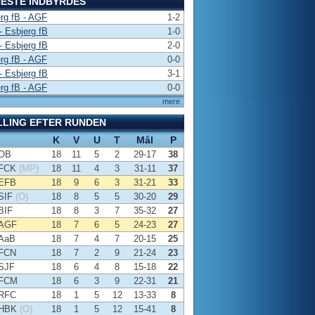
ESTE INDBYRDES
rg fB - AGF
1-2
 Esbjerg fB
1-0
 Esbjerg fB
2-0
rg fB - AGF
0-0
 Esbjerg fB
3-1
rg fB - AGF
0-0
mere
LLING EFTER RUNDEN
K
V
U
T
Mål
P
OB
18
11
5
2
29-17
38
FCK
(MP)
18
11
4
3
31-11
37
EFB
18
9
6
3
31-21
33
SIF
(O)
18
8
5
5
30-20
29
BIF
18
8
3
7
35-32
27
AGF
18
7
6
5
24-23
27
AaB
18
7
4
7
20-15
25
FCN
18
7
2
9
21-24
23
SJF
18
6
4
8
15-18
22
FCM
18
6
3
9
22-31
21
RFC
18
1
5
12
13-33
8
HBK
(O)
18
1
5
12
15-41
8