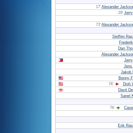
17'
Alexander Jackso
29'
Jerr
73'
Alexander Jackso
Steffen Ra
Frederi
Dan Th
Alexander Jackso
Jerr
Jens
Jakob 
Benny F
76'
Dioh 
Davit De
Sanel 
76'
Casp
Erik Ra