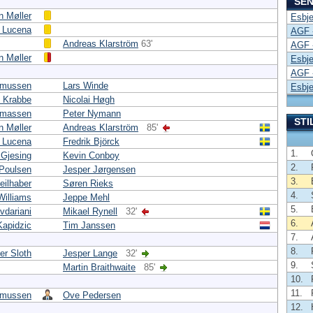
SEN
n Møller
Esbje
y Lucena
AGF -
Andreas Klarström
63'
AGF -
n Møller
Esbje
AGF -
smussen
Lars Winde
Esbje
k Krabbe
Nicolai Høgh
omassen
Peter Nymann
STI
n Møller
Andreas Klarström
85'
y Lucena
Fredrik Björck
1.
 Gjesing
Kevin Conboy
2.
Poulsen
Jesper Jørgensen
3.
eilhaber
Søren Rieks
4.
Williams
Jeppe Mehl
5.
vdariani
Mikael Rynell
32'
6.
Kapidzic
Tim Janssen
7.
8.
er Sloth
Jesper Lange
32'
9.
Martin Braithwaite
85'
10.
11.
smussen
Ove Pedersen
12.