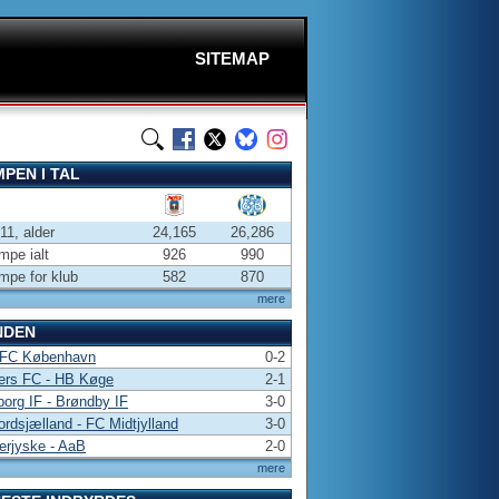
SITEMAP
PEN I TAL
-11, alder
24,165
26,286
pe ialt
926
990
pe for klub
582
870
mere
NDEN
 FC København
0-2
ers FC - HB Køge
2-1
borg IF - Brøndby IF
3-0
rdsjælland - FC Midtjylland
3-0
erjyske - AaB
2-0
mere