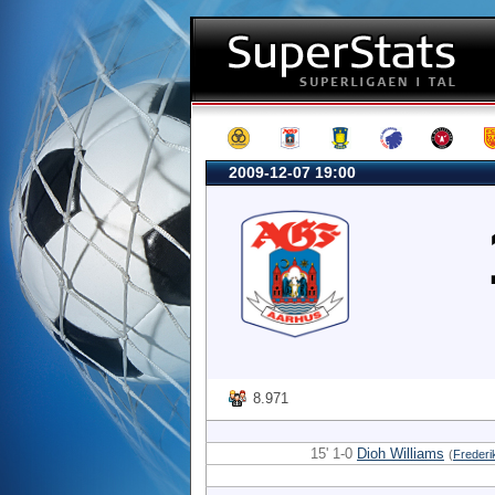
2009-12-07 19:00
8.971
15' 1-0
Dioh Williams
(
Frederi