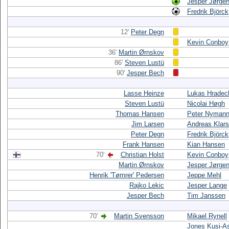
Jesper Jørge
Fredrik Björck
12'
Peter Degn
Kevin Conboy
36'
Martin Ørnskov
86'
Steven Lustü
90'
Jesper Bech
Lasse Heinze
Lukas Hradec
Steven Lustü
Nicolai Høgh
Thomas Hansen
Peter Nyman
Jim Larsen
Andreas Klar
Peter Degn
Fredrik Björck
Frank Hansen
Kian Hansen
70'
Christian Holst
Kevin Conboy
Martin Ørnskov
Jesper Jørge
Henrik 'Tømrer' Pedersen
Jeppe Mehl
Rajko Lekic
Jesper Lange
Jesper Bech
Tim Janssen
70'
Martin Svensson
Mikael Rynell
Jones Kusi-A