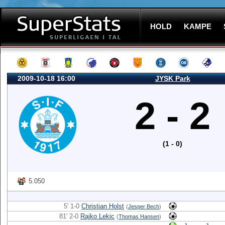
HOLD
KAMPE
2009-10-18 16:00
JYSK Park
2 - 2
(1 - 0)
5.050
5' 1-0
Christian Holst
(
Jesper Bech
)
81' 2-0
Rajko Lekic
(
Thomas Hansen
)