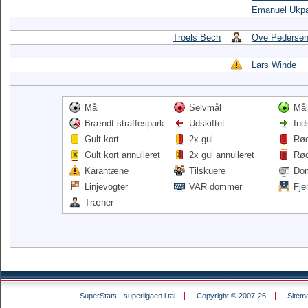
Emanuel Ukpa
Troels Bech
Ove Pederse
Lars Winde
Mål
Selvmål
Mål
Brændt straffespark
Udskiftet
Ind
Gult kort
2x gul
Rød
Gult kort annulleret
2x gul annulleret
Rød
Karantæne
Tilskuere
Do
Linjevogter
VAR dommer
Fje
Træner
SuperStats - superligaen i tal
Copyright © 2007-26
Sitem