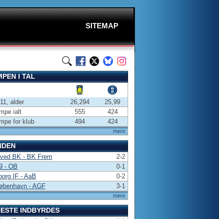
SITEMAP
PEN I TAL
-11, alder
26,294
25,99
pe ialt
555
424
pe for klub
494
424
mere
NDEN
ved BK - BK Frem
2-2
9 - OB
0-1
borg IF - AaB
0-2
øbenhavn - AGF
3-1
mere
ESTE INDBYRDES