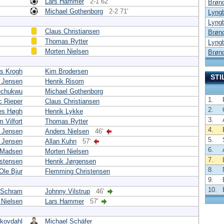
Lars Hammer
2-1 62'
Brøn
Michael Gothenborg
2-2 71'
Lyng
Lyng
Claus Christiansen
Brøn
Thomas Rytter
Lyng
Morten Nielsen
Brøn
s Krogh
Kim Brodersen
STI
e Jensen
Henrik Risom
echukwu
Michael Gothenborg
1.
c Rieper
Claus Christiansen
2.
es Høgh
Henrik Lykke
3.
m Vilfort
Thomas Rytter
4.
k Jensen
Anders Nielsen
46'
5.
n Jensen
Allan Kuhn
57'
6.
 Madsen
Morten Nielsen
7.
istensen
Henrik Jørgensen
8.
Ole Bjur
Flemming Christensen
9.
10.
Schram
Johnny Vilstrup
46'
 Nielsen
Lars Hammer
57'
kovdahl
Michael Schäfer