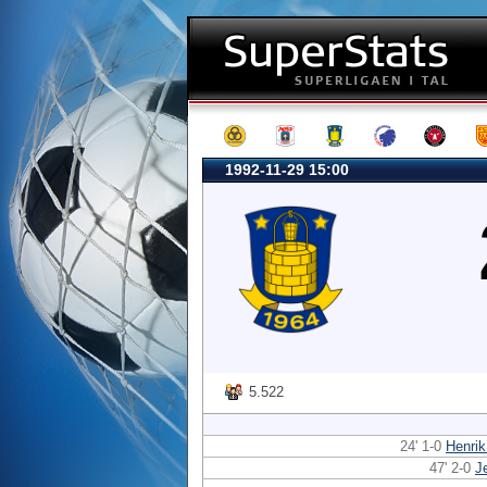
1992-11-29 15:00
5.522
24' 1-0
Henri
47' 2-0
J