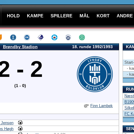
HOLD
KAMPE
SPILLERE
MÅL
KORT
ANDRE
Brøndby Stadion
18. runde 1992/1993
KAM
2 - 2
Start
- kam
- kam
(1 - 0)
RU
Næst
B190
Finn Lambek
Silke
FC K
k Jensen
SEN
es Høgh