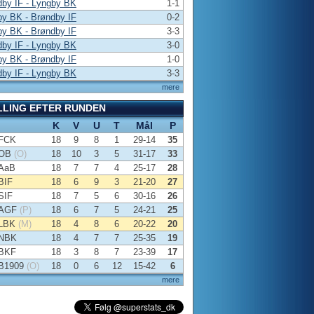
dby IF - Lyngby BK
1-1
by BK - Brøndby IF
0-2
by BK - Brøndby IF
3-3
dby IF - Lyngby BK
3-0
by BK - Brøndby IF
1-0
dby IF - Lyngby BK
3-3
mere
LLING EFTER RUNDEN
K
V
U
T
Mål
P
FCK
18
9
8
1
29-14
35
OB
(O)
18
10
3
5
31-17
33
AaB
18
7
7
4
25-17
28
BIF
18
6
9
3
21-20
27
SIF
18
7
5
6
30-16
26
AGF
(P)
18
6
7
5
24-21
25
LBK
(M)
18
4
8
6
20-22
20
NBK
18
4
7
7
25-35
19
BKF
18
3
8
7
23-39
17
B1909
(O)
18
0
6
12
15-42
6
mere