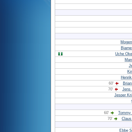
Mogen
Bjarn
Uche Ok
Mar
J
Ki
Henri
60'
Bria
70'
Jens
Jesper Kr
60'
Tommy 
70'
Claus
Ebbe S