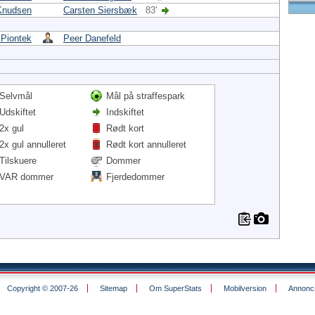
Knudsen
Carsten Siersbæk
83'
Piontek
Peer Danefeld
Selvmål
Mål på straffespark
Udskiftet
Indskiftet
2x gul
Rødt kort
2x gul annulleret
Rødt kort annulleret
Tilskuere
Dommer
VAR dommer
Fjerdedommer
Copyright © 2007-26
Sitemap
Om SuperStats
Mobilversion
Annoncø