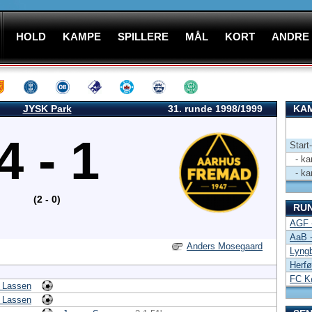
HOLD
KAMPE
SPILLERE
MÅL
KORT
ANDRE
JYSK Park
31. runde 1998/1999
KAM
4 - 1
Start
- kam
- kam
(2 - 0)
RU
AGF 
AaB -
Anders Mosegaard
Lyngb
Herfø
FC K
r Lassen
r Lassen