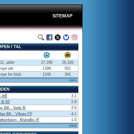
SITEMAP
PEN I TAL
-11, alder
27,295
26,165
pe ialt
1398
501
pe for klub
1246
342
mere
NDEN
- AB
3-1
 B.93
2-0
y BK - Vejle B
2-0
lge BK - Viborg FF
4-1
øbenhavn - Brøndby IF
1-0
mere