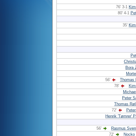
76' 3-1
Kim
80' 4-1
Pe
35'
Kim
Pe
Christ
Bora 
Morte
56'
Thomas 
78'
Kim
Michae
Peter S
Thomas Røll
72'
Pete
Henrik 'Tømrer' 
56'
Rasmus Sven
72'
Nocko 