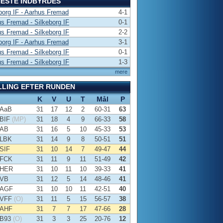
ESTE INDBYRDES
borg IF - Aarhus Fremad
4-1
s Fremad - Silkeborg IF
0-1
s Fremad - Silkeborg IF
2-2
borg IF - Aarhus Fremad
3-1
s Fremad - Silkeborg IF
0-1
s Fremad - Silkeborg IF
1-3
mere
LLING EFTER RUNDEN
K
V
U
T
Mål
P
AaB
31
17
12
2
60-31
63
BIF
(MP)
31
18
4
9
66-33
58
AB
31
16
5
10
45-33
53
LBK
31
14
9
8
50-51
51
SIF
31
10
14
7
49-47
44
FCK
31
11
9
11
51-49
42
HER
31
10
11
10
39-33
41
VB
31
12
5
14
48-46
41
AGF
31
10
10
11
42-51
40
VFF
(O)
31
11
5
15
56-57
38
AHF
31
7
7
17
47-66
28
B93
(O)
31
3
3
25
20-76
12