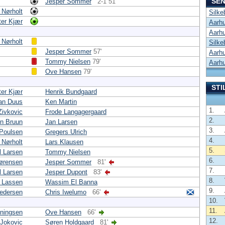
SEN
Jesper Sommer
2-1 51'
 Nørholt
Silke
ter Kjær
Aarhu
Aarhu
 Nørholt
Silke
Jesper Sommer
57'
Aarhu
Tommy Nielsen
79'
Aarhu
Ove Hansen
79'
STI
ter Kjær
Henrik Bundgaard
ian Duus
Ken Martin
1.
Zivkovic
Frode Langagergaard
2.
n Bruun
Jan Larsen
3.
Poulsen
Gregers Ulrich
4.
 Nørholt
Lars Klausen
5.
l Larsen
Tommy Nielsen
6.
ørensen
Jesper Sommer
81'
7.
 Larsen
Jesper Dupont
83'
8.
r Lassen
Wassim El Banna
9.
Pedersen
Chris Iwelumo
66'
10.
11.
ningsen
Ove Hansen
66'
12.
Jokovic
Søren Holdgaard
81'