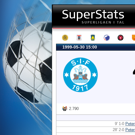
1999-05-30 15:00
2.790
9' 1-0
Pete
28' 2-0
Pete