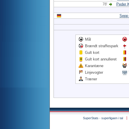
78'
Peder 
Sepp 
Mål
Brændt straffespark
Gult kort
Gult kort annulleret
Karantæne
Linjevogter
Træner
SuperStats - superligaen i tal