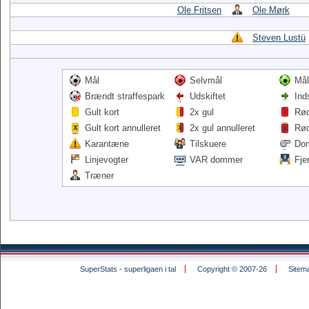
Ole Fritsen
Ole Mørk
Steven Lustü
Mål
Selvmål
Mål
Brændt straffespark
Udskiftet
Ind
Gult kort
2x gul
Rød
Gult kort annulleret
2x gul annulleret
Rød
Karantæne
Tilskuere
Do
Linjevogter
VAR dommer
Fje
Træner
SuperStats - superligaen i tal
Copyright © 2007-26
Sitem