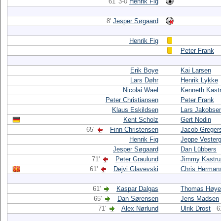
61' 3-0
Henrik Fig
8'
Jesper Søgaard
Henrik Fig
Peter Frank
Erik Boye
Kai Larsen
Lars Døhr
Henrik Lykke
Nicolai Wael
Kenneth Kast
Peter Christiansen
Peter Frank
Klaus Eskildsen
Lars Jakobse
Kent Scholz
Gert Nodin
65'
Finn Christensen
Jacob Greger
Henrik Fig
Jeppe Vester
Jesper Søgaard
Dan Lübbers
71'
Peter Graulund
Jimmy Kastru
61'
Dejvi Glavevski
Chris Herman
61'
Kaspar Dalgas
Thomas Høye
65'
Dan Sørensen
Jens Madsen
71'
Alex Nørlund
Ulrik Drost
6