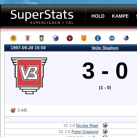
HOLD
KAMPE
1997-09-28 15:00
Vejle Stadion
3 - 0
(1 - 0)
3.445
16' 1-0
Nicolai Wael
51' 2-0
Peter Graulund