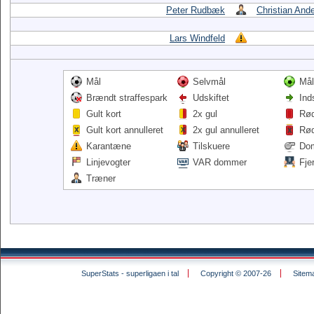
Peter Rudbæk
Christian And
Lars Windfeld
Mål
Selvmål
Mål
Brændt straffespark
Udskiftet
Ind
Gult kort
2x gul
Rød
Gult kort annulleret
2x gul annulleret
Rød
Karantæne
Tilskuere
Do
Linjevogter
VAR dommer
Fje
Træner
SuperStats - superligaen i tal
Copyright © 2007-26
Sitem