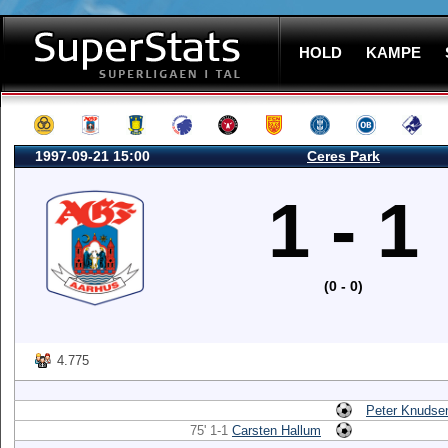
HOLD
KAMPE
1997-09-21 15:00
Ceres Park
1 - 1
(0 - 0)
4.775
Peter Knudse
75' 1-1
Carsten Hallum