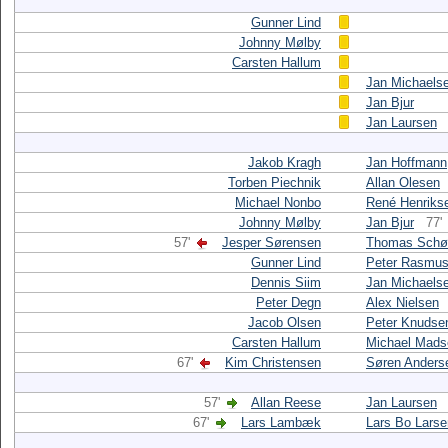
Gunner Lind
Johnny Mølby
Carsten Hallum
Jan Michaels
Jan Bjur
Jan Laursen
Jakob Kragh
Jan Hoffmann
Torben Piechnik
Allan Olesen
Michael Nonbo
René Henriks
Johnny Mølby
Jan Bjur
77'
57'
Jesper Sørensen
Thomas Sch
Gunner Lind
Peter Rasmu
Dennis Siim
Jan Michaels
Peter Degn
Alex Nielsen
Jacob Olsen
Peter Knudse
Carsten Hallum
Michael Mads
67'
Kim Christensen
Søren Anders
57'
Allan Reese
Jan Laursen
67'
Lars Lambæk
Lars Bo Larse