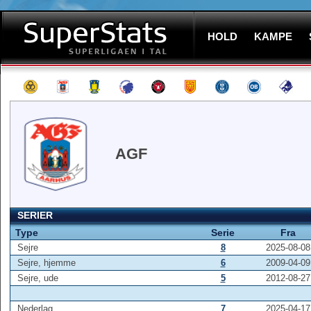
HOLD
KAMPE
AGF
SERIER
Type
Serie
Fra
Sejre
8
2025-08-08
Sejre, hjemme
6
2009-04-09
Sejre, ude
5
2012-08-27
Nederlag
7
2025-04-17