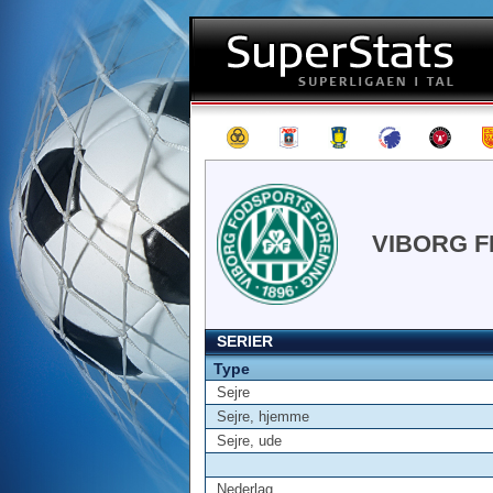
VIBORG F
SERIER
Type
Sejre
Sejre, hjemme
Sejre, ude
Nederlag