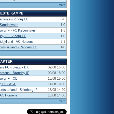
mere
NESTE KAMPE
rjyske - Viborg FF
0-0
 Sønderjyske
1-0
borg IF - FC København
1-3
by IF - Viborg FF
1-0
dtjylland - AC Horsens
2-1
rdsjælland - Randers FC
1-0
TAKTER
ers FC - Lyngby BK
09/08 16:00
rsens - Brøndby IF
09/08 18:00
borg IF - OB
10/08 19:00
g FF - AGF
14/08 19:00
rdsjælland - Silkeborg IF
16/08 14:00
 AC Horsens
16/08 14:00
mere