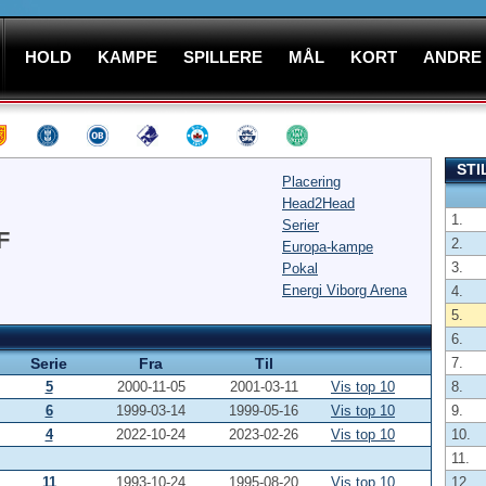
HOLD
KAMPE
SPILLERE
MÅL
KORT
ANDRE
STI
Placering
Head2Head
1.
Serier
F
2.
Europa-kampe
3.
Pokal
Energi Viborg Arena
4.
5.
6.
Serie
Fra
Til
7.
5
2000-11-05
2001-03-11
Vis top 10
8.
6
1999-03-14
1999-05-16
Vis top 10
9.
4
2022-10-24
2023-02-26
Vis top 10
10.
11.
11
1993-10-24
1995-08-20
Vis top 10
12.