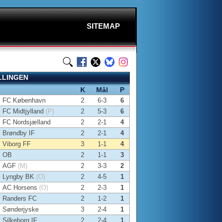
SITEMAP
LLINGEN
K
Mål
P
FC København
2
6-3
6
FC Midtjylland
(P)
2
5-3
6
FC Nordsjælland
2
2-1
4
Brøndby IF
2
2-1
4
Viborg FF
3
1-1
4
OB
2
1-1
3
AGF
(M)
2
3-3
2
Lyngby BK
(O)
2
4-5
1
AC Horsens
(O)
2
2-3
1
Randers FC
2
1-2
1
Sønderjyske
3
2-4
1
Silkeborg IF
2
2-4
1