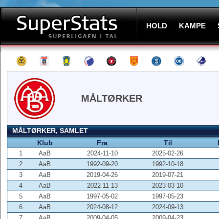
HOLD
KAMPE
MÅLTØRKER
MÅLTØRKER, SAMLET
Klub
Fra
Til
1
AaB
2024-11-10
2025-02-26
2
AaB
1992-09-20
1992-10-18
3
AaB
2019-04-26
2019-07-21
4
AaB
2022-11-13
2023-03-10
5
AaB
1997-05-02
1997-05-23
6
AaB
2024-08-12
2024-09-13
7
AaB
2009-04-05
2009-04-23